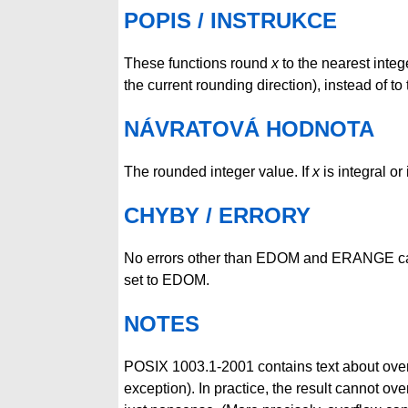
POPIS / INSTRUKCE
These functions round
x
to the nearest integ
the current rounding direction), instead of to 
NÁVRATOVÁ HODNOTA
The rounded integer value. If
x
is integral or 
CHYBY / ERRORY
No errors other than EDOM and ERANGE can
set to EDOM.
NOTES
POSIX 1003.1-2001 contains text about over
exception). In practice, the result cannot ove