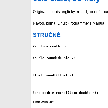
Originální popis anglicky: round, roundf, rou
Návod, kniha: Linux Programmer's Manual
STRUČNĚ
#include <math.h>
double round(double 
x
);
float roundf(float 
x
);
long double roundl(long double 
x
);
Link with -lm.