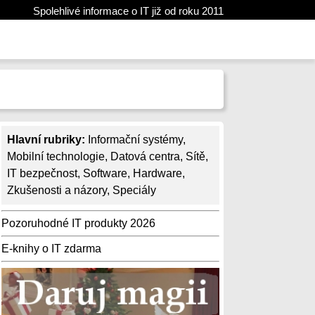
Spolehlivé informace o IT již od roku 2011
Hlavní rubriky:
Informační systémy
,
Mobilní technologie
,
Datová centra
,
Sítě
,
IT bezpečnost
,
Software
,
Hardware
,
Zkušenosti a názory
,
Speciály
Pozoruhodné IT produkty 2026
E-knihy o IT zdarma