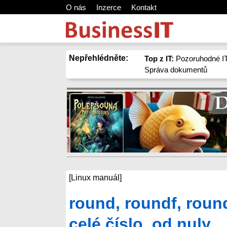
O nás
Inzerce
Kontakt
Nepřehlédněte:
Top z IT:
Pozoruhodné IT
Správa dokumentů
[Linux manuál]
round, roundf, round
celé číslo, od nuly