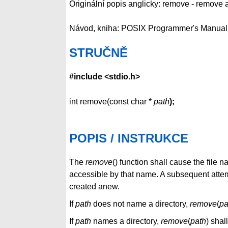
Originální popis anglicky: remove - remove a
Návod, kniha: POSIX Programmer's Manual
STRUČNĚ
#include <stdio.h>
int remove(const char *
path
);
POPIS / INSTRUKCE
The
remove
() function shall cause the file
accessible by that name. A subsequent attempt
created anew.
If
path
does not name a directory,
remove
(
pa
If
path
names a directory,
remove
(
path
) shal