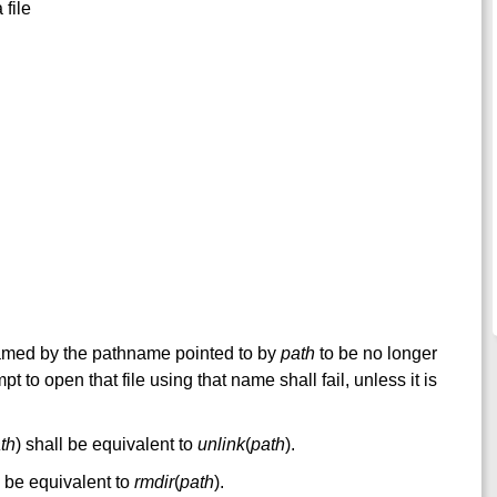
 file
 named by the pathname pointed to by
path
to be no longer
 to open that file using that name shall fail, unless it is
th
) shall be equivalent to
unlink
(
path
).
l be equivalent to
rmdir
(
path
).