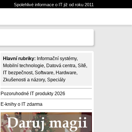
Spolehlivé informace o IT již od roku 2011
Hlavní rubriky:
Informační systémy
,
Mobilní technologie
,
Datová centra
,
Sítě
,
IT bezpečnost
,
Software
,
Hardware
,
Zkušenosti a názory
,
Speciály
Pozoruhodné IT produkty 2026
E-knihy o IT zdarma