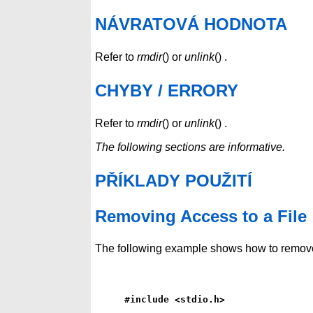
NÁVRATOVÁ HODNOTA
Refer to
rmdir
() or
unlink
() .
CHYBY / ERRORY
Refer to
rmdir
() or
unlink
() .
The following sections are informative.
PŘÍKLADY POUŽITÍ
Removing Access to a File
The following example shows how to remove
#include <stdio.h>