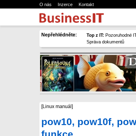
O nás
Inzerce
Kontakt
Nepřehlédněte:
Top z IT:
Pozoruhodné IT
Správa dokumentů
[Linux manuál]
pow10, pow10f, pow
funkce