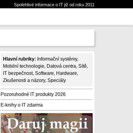
Spolehlivé informace o IT již od roku 2011
Hlavní rubriky:
Informační systémy
,
Mobilní technologie
,
Datová centra
,
Sítě
,
IT bezpečnost
,
Software
,
Hardware
,
Zkušenosti a názory
,
Speciály
Pozoruhodné IT produkty 2026
E-knihy o IT zdarma