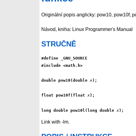
Originální popis anglicky: pow10, pow10f, 
Návod, kniha: Linux Programmer's Manual
STRUČNĚ
#define _GNU_SOURCE
#include <math.h>
double pow10(double 
x
);
float pow10f(float 
x
);
long double pow10l(long double 
x
);
Link with -lm.