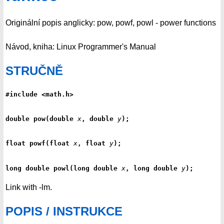
Originální popis anglicky: pow, powf, powl - power functions
Návod, kniha: Linux Programmer's Manual
STRUČNĚ
#include <math.h>
double pow(double 
x
, double 
y
);
float powf(float 
x
, float 
y
);
long double powl(long double 
x
, long double 
y
);
Link with -lm.
POPIS / INSTRUKCE