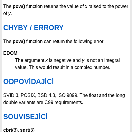
The
pow()
function returns the value of
x
raised to the power
of
y
.
CHYBY / ERRORY
The
pow()
function can return the following error:
EDOM
The argument
x
is negative and
y
is not an integral
value. This would result in a complex number.
ODPOVÍDAJÍCÍ
SVID 3, POSIX, BSD 4.3, ISO 9899. The float and the long
double variants are C99 requirements.
SOUVISEJÍCÍ
cbrt
(3),
sqrt
(3)