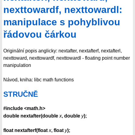
nexttowardf, nexttowardl:
manipulace s pohyblivou
řádovou čárkou
Originální popis anglicky: nextafter, nextafterf, nextafterl,
nexttoward, nexttowardf, nexttowardl - floating point number
manipulation
Návod, kniha: libc math functions
STRUČNĚ
#include <math.h>
double nextafter(double
x
, double
y
);
float nextafterf(float
x
, float
y
);