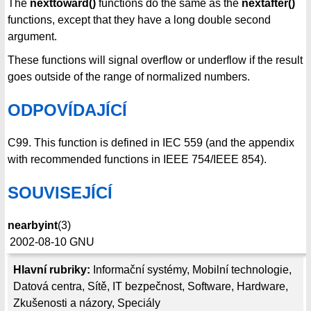
The
nexttoward()
functions do the same as the
nextafter()
functions, except that they have a long double second
argument.
These functions will signal overflow or underflow if the result
goes outside of the range of normalized numbers.
ODPOVÍDAJÍCÍ
C99. This function is defined in IEC 559 (and the appendix
with recommended functions in IEEE 754/IEEE 854).
SOUVISEJÍCÍ
nearbyint
(3)
2002-08-10
GNU
Hlavní rubriky:
Informační systémy
,
Mobilní technologie
,
Datová centra
,
Sítě
,
IT bezpečnost
,
Software
,
Hardware
,
Zkušenosti a názory
,
Speciály