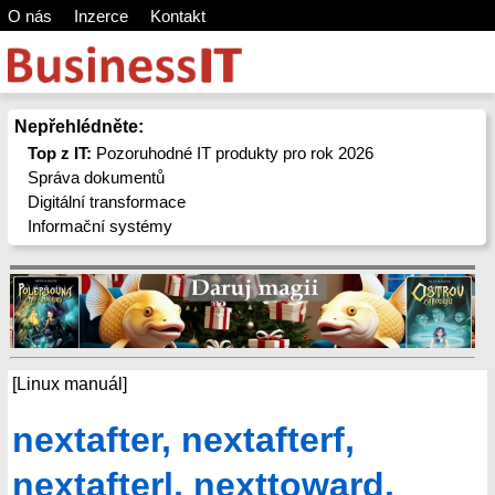
O nás
Inzerce
Kontakt
Nepřehlédněte:
Top z IT:
Pozoruhodné IT produkty pro rok 2026
Správa dokumentů
Digitální transformace
Informační systémy
[Linux manuál]
nextafter, nextafterf,
nextafterl, nexttoward,