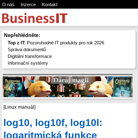
O nás
Inzerce
Kontakt
Nepřehlédněte:
Top z IT:
Pozoruhodné IT produkty pro rok 2026
Správa dokumentů
Digitální transformace
Informační systémy
[Linux manuál]
log10, log10f, log10l:
logaritmická funkce