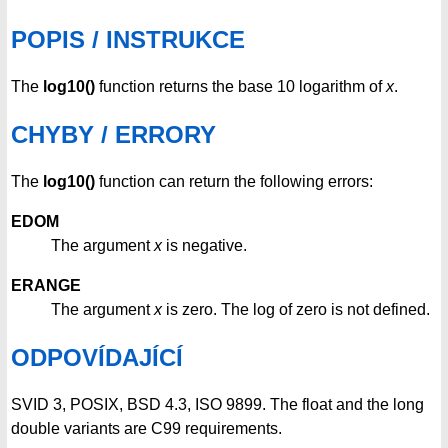
POPIS / INSTRUKCE
The
log10()
function returns the base 10 logarithm of
x
.
CHYBY / ERRORY
The
log10()
function can return the following errors:
EDOM
The argument
x
is negative.
ERANGE
The argument
x
is zero. The log of zero is not defined.
ODPOVÍDAJÍCÍ
SVID 3, POSIX, BSD 4.3, ISO 9899. The float and the long
double variants are C99 requirements.