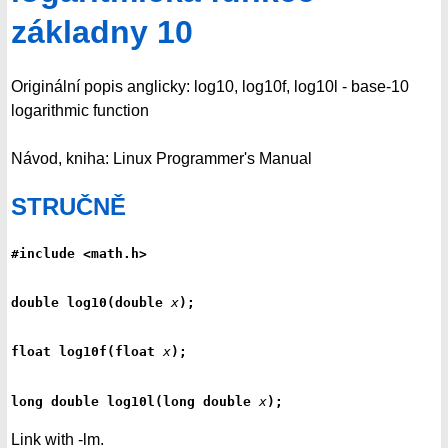
základny 10
Originální popis anglicky: log10, log10f, log10l - base-10
logarithmic function
Návod, kniha: Linux Programmer's Manual
STRUČNĚ
#include <math.h>
double log10(double 
x
);
float log10f(float 
x
);
long double log10l(long double 
x
);
Link with -lm.