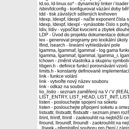
ld.so, ld-linux.so* - dynamický linker / loader
/sbin/ldconfig - konfigurovat vázání doby b
ldd - tisk závislých sdílených knihoven
ldexp, ldexpf, ldexpl - načte exponent čísla
ldexp, ldexpf, ldexpl - vynásobte číslo s pohy
ldiv, lldiv - vypočítat kvocient a zbytek dlouh
LDP - Úvod do projektu dokumentace dokum
lex - generovat programy pro lexikální úkol
lfind, lsearch - lineární vyhledávání pole
lgamma, lgammaf, lgammal - log gama funk
lgamma, lgammaf, lgammal, lgamma_r, lgam
lchown - změnit vlastníka a skupinu symbo
libgen.h - definice funkcí porovnávání vzorů
limits.h - konstanty definované implementac
link - funkce volání
link - vytvořte nový název souboru
link - odkaz na soubor
lio_listio - seznam zaměřený na V / V (RE
LIST_ENTRY, LIST_HEAD, LIST_INIT, LI
listen - poslouchejte spojení na soketu
listen - poslouchejte připojení soketu a omez
listxattr, llistxattr, flistxattr - seznam jmen ro
llrint, llrintf, llrintl - zaokrouhlit na nejbližš
llround, llroundf, llroundl - zaokrouhlit na nej
_llseek - přemístění souboru pro čtení / zápi