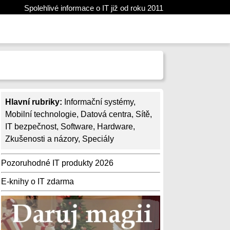
Spolehlivé informace o IT již od roku 2011
Hlavní rubriky:
Informační systémy
,
Mobilní technologie
,
Datová centra
,
Sítě
,
IT bezpečnost
,
Software
,
Hardware
,
Zkušenosti a názory
,
Speciály
Pozoruhodné IT produkty 2026
E-knihy o IT zdarma