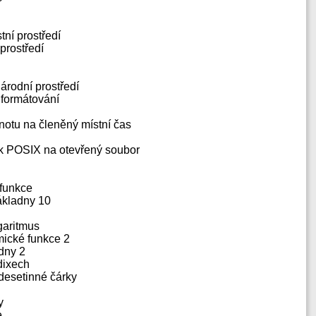
tní prostředí
prostředí
národní prostředí
 formátování
dnotu na členěný místní čas
mek POSIX na otevřený soubor
 funkce
základny 10
ogaritmus
tmické funkce 2
adny 2
adixech
 desetinné čárky
y
e