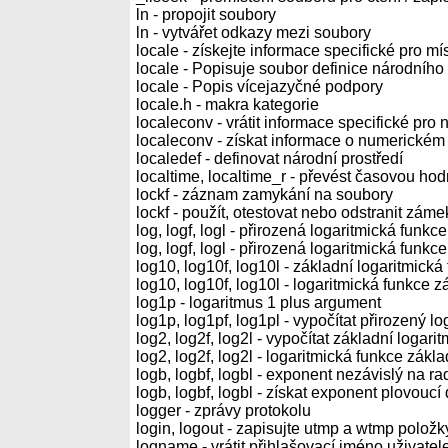
ln - propojit soubory
ln - vytvářet odkazy mezi soubory
locale - získejte informace specifické pro mís
locale - Popisuje soubor definice národního 
locale - Popis vícejazyčné podpory
locale.h - makra kategorie
localeconv - vrátit informace specifické pro 
localeconv - získat informace o numerickém
localedef - definovat národní prostředí
localtime, localtime_r - převést časovou ho
lockf - záznam zamykání na soubory
lockf - použít, otestovat nebo odstranit zá
log, logf, logl - přirozená logaritmická funkce
log, logf, logl - přirozená logaritmická funkce
log10, log10f, log10l - základní logaritmická
log10, log10f, log10l - logaritmická funkce 
log1p - logaritmus 1 plus argument
log1p, log1pf, log1pl - vypočítat přirozený l
log2, log2f, log2l - vypočítat základní logari
log2, log2f, log2l - logaritmická funkce zákl
logb, logbf, logbl - exponent nezávislý na r
logb, logbf, logbl - získat exponent plovoucí
logger - zprávy protokolu
login, logout - zapisujte utmp a wtmp položk
logname - vrátit přihlašovací jméno uživatel