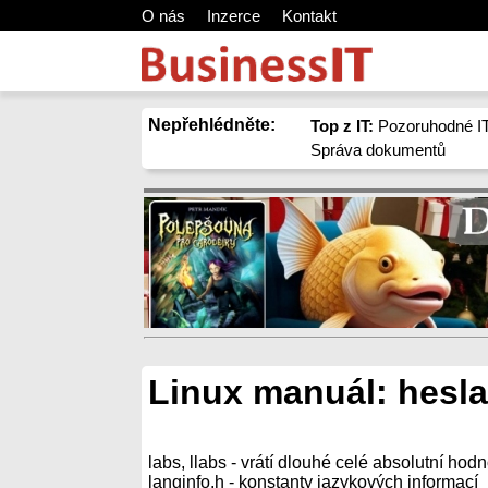
O nás
Inzerce
Kontakt
Nepřehlédněte:
Top z IT:
Pozoruhodné IT
Správa dokumentů
Linux manuál: hesla
labs, llabs - vrátí dlouhé celé absolutní hodn
langinfo.h - konstanty jazykových informací