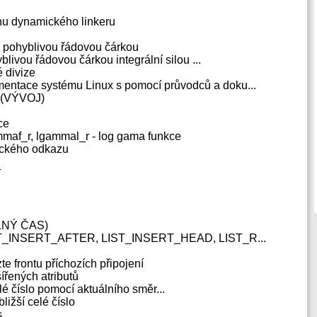
ěhu dynamického linkeru
 s pohyblivou řádovou čárkou
blivou řádovou čárkou integrální silou ...
é divize
entace systému Linux s pomocí průvodců a doku...
y (VÝVOJ)
ce
maf_r, lgammal_r - log gama funkce
lického odkazu
í
ÁLNÝ ČAS)
ST_INSERT_AFTER, LIST_INSERT_HEAD, LIST_R...
te frontu příchozích připojení
zšířených atributů
í celé číslo pomocí aktuálního směr...
bližší celé číslo
s