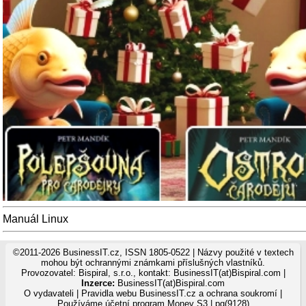
Manuál Linux
©2011-2026 BusinessIT.cz, ISSN 1805-0522 | Názvy použité v textech
mohou být ochrannými známkami příslušných vlastníků.
Provozovatel: Bispiral, s.r.o., kontakt: BusinessIT(at)Bispiral.com |
Inzerce:
BusinessIT(at)Bispiral.com
O vydavateli
|
Pravidla webu BusinessIT.cz a ochrana soukromí
|
Používáme
účetní program Money S3
| pg(9128)