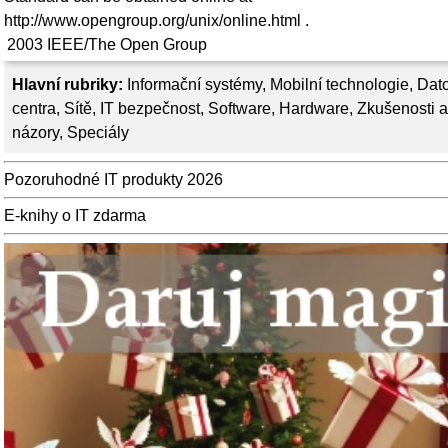
http://www.opengroup.org/unix/online.html .
2003
IEEE/The Open Group
Hlavní rubriky:
Informační systémy
,
Mobilní technologie
,
Dat
centra
,
Sítě
,
IT bezpečnost
,
Software
,
Hardware
,
Zkušenosti a
názory
,
Speciály
Pozoruhodné IT produkty 2026
E-knihy o IT zdarma