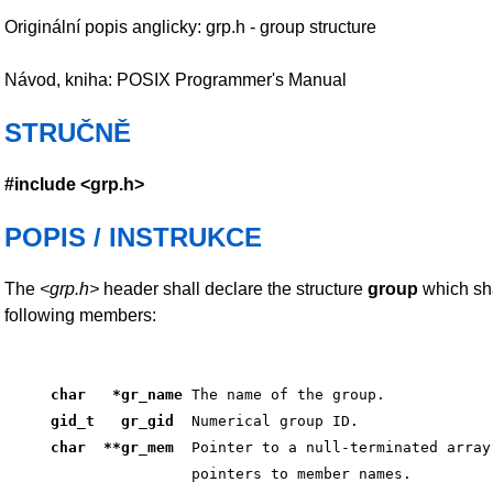
Originální popis anglicky: grp.h - group structure
Návod, kniha: POSIX Programmer's Manual
STRUČNĚ
#include <grp.h>
POPIS / INSTRUKCE
The
<grp.h>
header shall declare the structure
group
which sha
following members:
char   *gr_name
 The name of the group. 
gid_t   gr_gid 
 Numerical group ID. 
char  **gr_mem 
 Pointer to a null-terminated array
 pointers to member names. 