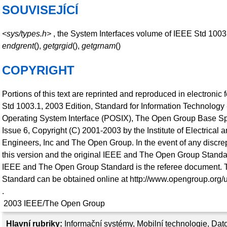
SOUVISEJÍCÍ
<sys/types.h>
, the System Interfaces volume of IEEE Std 1003
endgrent
(),
getgrgid
(),
getgrnam
()
COPYRIGHT
Portions of this text are reprinted and reproduced in electronic
Std 1003.1, 2003 Edition, Standard for Information Technology 
Operating System Interface (POSIX), The Open Group Base Sp
Issue 6, Copyright (C) 2001-2003 by the Institute of Electrical 
Engineers, Inc and The Open Group. In the event of any disc
this version and the original IEEE and The Open Group Standar
IEEE and The Open Group Standard is the referee document. T
Standard can be obtained online at http://www.opengroup.org/u
.
2003
IEEE/The Open Group
Hlavní rubriky:
Informační systémy
,
Mobilní technologie
,
Dato