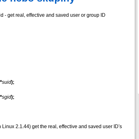
id - get real, effective and saved user or group ID
*
suid
);
*
sgid
);
 Linux 2.1.44) get the real, effective and saved user ID's