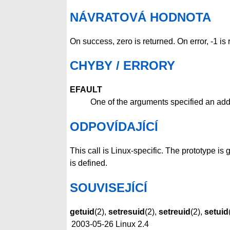
NÁVRATOVÁ HODNOTA
On success, zero is returned. On error, -1 is
CHYBY / ERRORY
EFAULT
One of the arguments specified an add
ODPOVÍDAJÍCÍ
This call is Linux-specific. The prototype
is defined.
SOUVISEJÍCÍ
getuid
(2),
setresuid
(2),
setreuid
(2),
setuid
2003-05-26
Linux 2.4