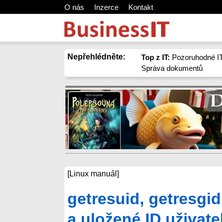
O nás
Inzerce
Kontakt
Nepřehlédněte:
Top z IT:
Pozoruhodné IT
Správa dokumentů
[Linux manuál]
getresuid, getresgid
a uložené ID uživat