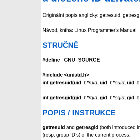
Originální popis anglicky: getresuid, getresg
Návod, kniha: Linux Programmer's Manual
STRUČNĚ
#define _GNU_SOURCE
#include <unistd.h>
int getresuid(uid_t *
ruid
, uid_t *
euid
, uid_t 
int getresgid(gid_t *
rgid
, gid_t *
egid
, gid_t 
POPIS / INSTRUKCE
getresuid
and
getresgid
(both introduced in
(resp. group ID's) of the current process.