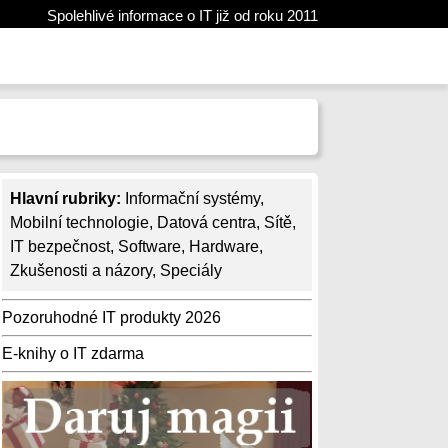
Spolehlivé informace o IT již od roku 2011
Hlavní rubriky:
Informační systémy
,
Mobilní technologie
,
Datová centra
,
Sítě
,
IT bezpečnost
,
Software
,
Hardware
,
Zkušenosti a názory
,
Speciály
Pozoruhodné IT produkty 2026
E-knihy o IT zdarma