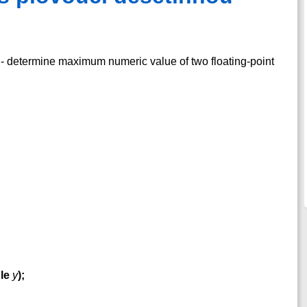
l - determine maximum numeric value of two floating-point
le
y
);