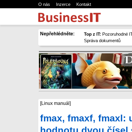
O nás
Inzerce
Kontakt
Nepřehlédněte:
Top z IT:
Pozoruhodné IT
Správa dokumentů
[Linux manuál]
fmax, fmaxf, fmaxl:
hodnotu dvou čísel 