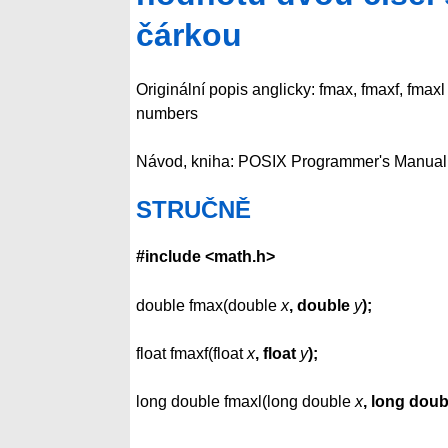
čárkou
Originální popis anglicky: fmax, fmaxf, fmax
numbers
Návod, kniha: POSIX Programmer's Manual
STRUČNĚ
#include <math.h>
double fmax(double
x
, double
y
);
float fmaxf(float
x
, float
y
);
long double fmaxl(long double
x
, long doub