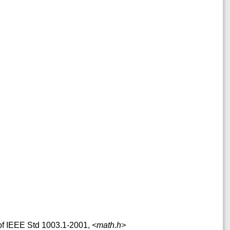
 of IEEE Std 1003.1-2001,
<math.h>