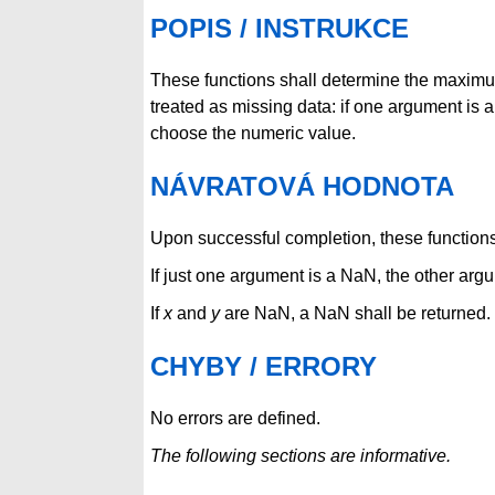
POPIS / INSTRUKCE
These functions shall determine the maximu
treated as missing data: if one argument is 
choose the numeric value.
NÁVRATOVÁ HODNOTA
Upon successful completion, these functions
If just one argument is a NaN, the other arg
If
x
and
y
are NaN, a NaN shall be returned.
CHYBY / ERRORY
No errors are defined.
The following sections are informative.