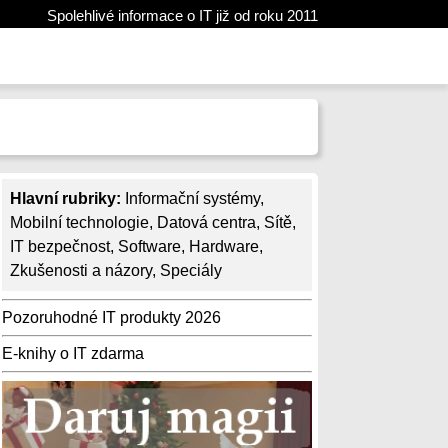
Spolehlivé informace o IT již od roku 2011
Hlavní rubriky:
Informační systémy
,
Mobilní technologie
,
Datová centra
,
Sítě
,
IT bezpečnost
,
Software
,
Hardware
,
Zkušenosti a názory
,
Speciály
Pozoruhodné IT produkty 2026
E-knihy o IT zdarma