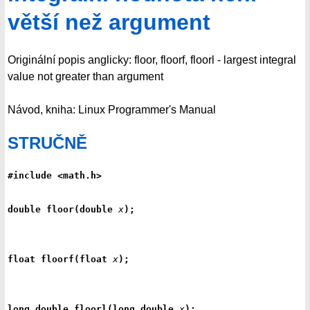
větší než argument
Originální popis anglicky: floor, floorf, floorl - largest integral
value not greater than argument
Návod, kniha: Linux Programmer's Manual
STRUČNĚ
#include <math.h>
double floor(double 
x
);
float floorf(float 
x
);
long double floorl(long double 
x
);