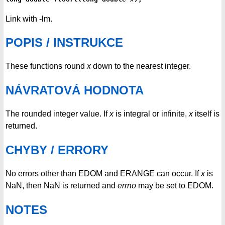
Link with -lm.
POPIS / INSTRUKCE
These functions round
x
down to the nearest integer.
NÁVRATOVÁ HODNOTA
The rounded integer value. If
x
is integral or infinite,
x
itself is
returned.
CHYBY / ERRORY
No errors other than EDOM and ERANGE can occur. If
x
is
NaN, then NaN is returned and
errno
may be set to EDOM.
NOTES