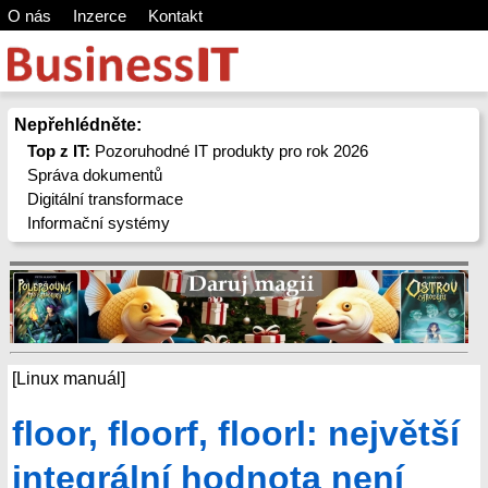
O nás
Inzerce
Kontakt
Nepřehlédněte:
Top z IT:
Pozoruhodné IT produkty pro rok 2026
Správa dokumentů
Digitální transformace
Informační systémy
[Linux manuál]
floor, floorf, floorl: největší
integrální hodnota není