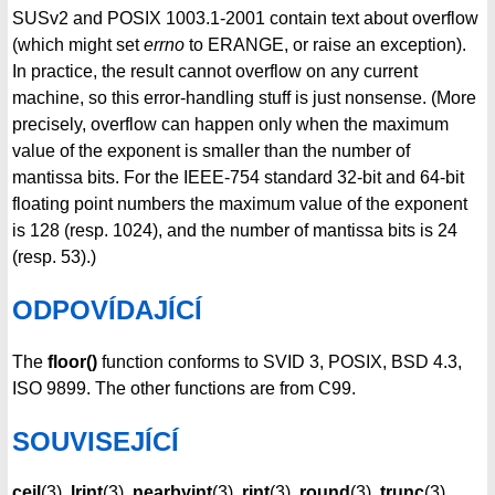
SUSv2 and POSIX 1003.1-2001 contain text about overflow
(which might set
errno
to ERANGE, or raise an exception).
In practice, the result cannot overflow on any current
machine, so this error-handling stuff is just nonsense. (More
precisely, overflow can happen only when the maximum
value of the exponent is smaller than the number of
mantissa bits. For the IEEE-754 standard 32-bit and 64-bit
floating point numbers the maximum value of the exponent
is 128 (resp. 1024), and the number of mantissa bits is 24
(resp. 53).)
ODPOVÍDAJÍCÍ
The
floor()
function conforms to SVID 3, POSIX, BSD 4.3,
ISO 9899. The other functions are from C99.
SOUVISEJÍCÍ
ceil
(3),
lrint
(3),
nearbyint
(3),
rint
(3),
round
(3),
trunc
(3)