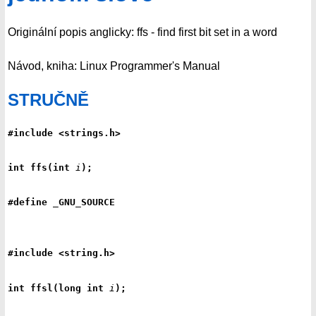
Originální popis anglicky: ffs - find first bit set in a word
Návod, kniha: Linux Programmer's Manual
STRUČNĚ
#include <strings.h>
int ffs(int 
i
);
#define _GNU_SOURCE
#include <string.h>
int ffsl(long int 
i
);