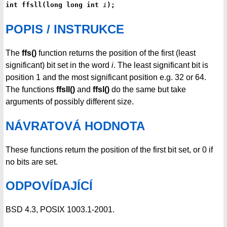
int ffsll(long long int 
i
);
POPIS / INSTRUKCE
The
ffs()
function returns the position of the first (least
significant) bit set in the word
i
. The least significant bit is
position 1 and the most significant position e.g. 32 or 64.
The functions
ffsll()
and
ffsl()
do the same but take
arguments of possibly different size.
NÁVRATOVÁ HODNOTA
These functions return the position of the first bit set, or 0 if
no bits are set.
ODPOVÍDAJÍCÍ
BSD 4.3, POSIX 1003.1-2001.