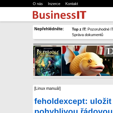
O nás
Inzerce
Kontakt
Nepřehlédněte:
Top z IT:
Pozoruhodné IT
Správa dokumentů
[Linux manuál]
feholdexcept: uložit
pohyblivou řádovou