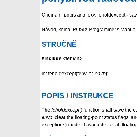
Originální popis anglicky: feholdexcept - sa
Návod, kniha: POSIX Programmer's Manual
STRUČNĚ
#include <fenv.h>
int feholdexcept(fenv_t *
envp
);
POPIS / INSTRUKCE
The
feholdexcept
() function shall save the c
envp
, clear the floating-point status flags, a
exceptions) mode, if available, for all floati