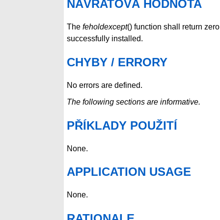
NÁVRATOVÁ HODNOTA
The
feholdexcept
() function shall return zer
successfully installed.
CHYBY / ERRORY
No errors are defined.
The following sections are informative.
PŘÍKLADY POUŽITÍ
None.
APPLICATION USAGE
None.
RATIONALE