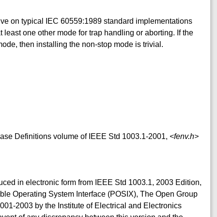
ctive on typical IEC 60559:1989 standard implementations
least one other mode for trap handling or aborting. If the
de, then installing the non-stop mode is trivial.
 Base Definitions volume of IEEE Std 1003.1-2001,
<fenv.h>
duced in electronic form from IEEE Std 1003.1, 2003 Edition,
table Operating System Interface (POSIX), The Open Group
001-2003 by the Institute of Electrical and Electronics