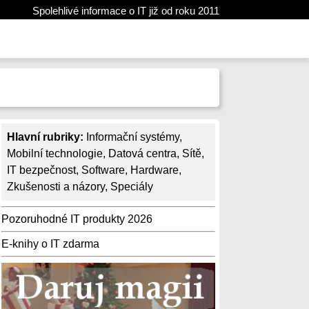
Spolehlivé informace o IT již od roku 2011
Hlavní rubriky:
Informační systémy
,
Mobilní technologie
,
Datová centra
,
Sítě
,
IT bezpečnost
,
Software
,
Hardware
,
Zkušenosti a názory
,
Speciály
Pozoruhodné IT produkty 2026
E-knihy o IT zdarma