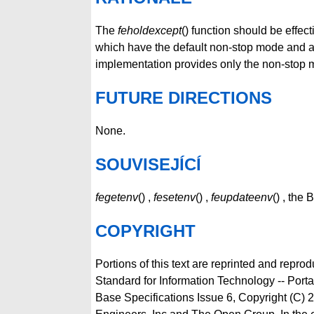
The
feholdexcept
() function should be effe
which have the default non-stop mode and at 
implementation provides only the non-stop mo
FUTURE DIRECTIONS
None.
SOUVISEJÍCÍ
fegetenv
() ,
fesetenv
() ,
feupdateenv
() , the
COPYRIGHT
Portions of this text are reprinted and repro
Standard for Information Technology -- Por
Base Specifications Issue 6, Copyright (C) 2