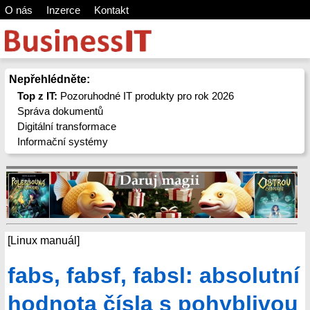
O nás
Inzerce
Kontakt
Nepřehlédněte:
Top z IT:
Pozoruhodné IT produkty pro rok 2026
Správa dokumentů
Digitální transformace
Informační systémy
[Linux manuál]
fabs, fabsf, fabsl: absolutní
hodnota čísla s pohyblivou