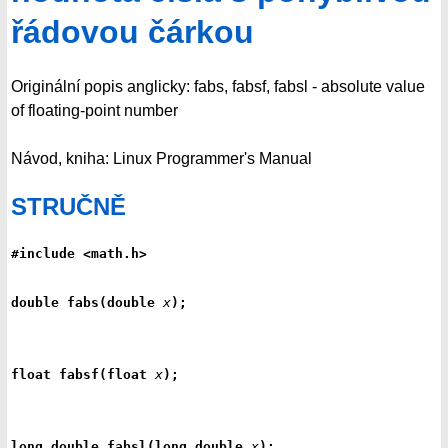
řádovou čárkou
Originální popis anglicky: fabs, fabsf, fabsl - absolute value
of floating-point number
Návod, kniha: Linux Programmer's Manual
STRUČNĚ
#include <math.h>
double fabs(double 
x
);
float fabsf(float 
x
);
long double fabsl(long double 
x
);