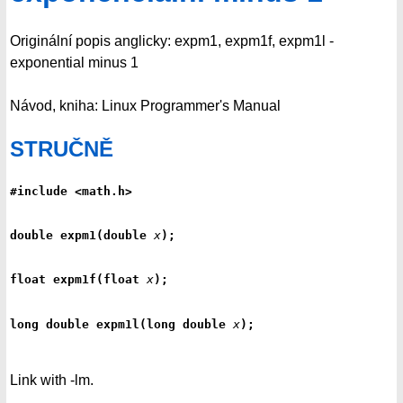
Originální popis anglicky: expm1, expm1f, expm1l -
exponential minus 1
Návod, kniha: Linux Programmer's Manual
STRUČNĚ
#include <math.h>
double expm1(double 
x
);
float expm1f(float 
x
);
long double expm1l(long double 
x
);
Link with -lm.