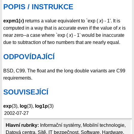
POPIS / INSTRUKCE
expm1(
x
)
returns a value equivalent to `exp (
x
) - 1'. It is
computed in a way that is accurate even if the value of
x
is
near zero--a case where `exp (
x
) - 1' would be inaccurate
due to subtraction of two numbers that are nearly equal.
ODPOVÍDAJÍCÍ
BSD, C99. The float and the long double variants are C99
requirements.
SOUVISEJÍCÍ
exp
(3),
log
(3),
log1p
(3)
2002-07-27
Hlavní rubriky:
Informační systémy
,
Mobilní technologie
,
Datová centra
,
Sítě
,
IT bezpečnost
,
Software
,
Hardware
,