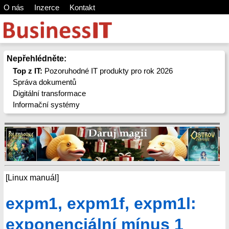
O nás
Inzerce
Kontakt
Nepřehlédněte:
Top z IT:
Pozoruhodné IT produkty pro rok 2026
Správa dokumentů
Digitální transformace
Informační systémy
[Linux manuál]
expm1, expm1f, expm1l:
exponenciální mínus 1