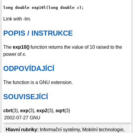
long double exp10l(long double 
x
);
Link with -lm.
POPIS / INSTRUKCE
The
exp10()
function returns the value of 10 raised to the
power of
x
.
ODPOVÍDAJÍCÍ
The function is a GNU extension.
SOUVISEJÍCÍ
cbrt
(3),
exp
(3),
exp2
(3),
sqrt
(3)
2002-07-27
GNU
Hlavní rubriky:
Informační systémy
,
Mobilní technologie
,