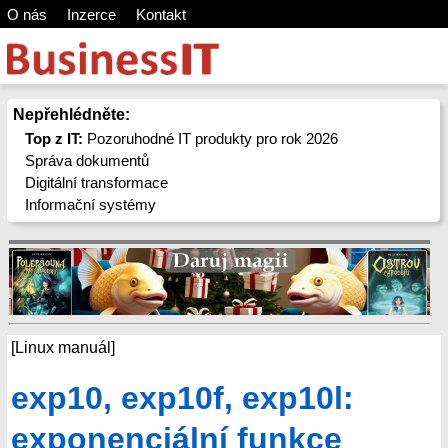
O nás
Inzerce
Kontakt
Nepřehlédněte:
Top z IT:
Pozoruhodné IT produkty pro rok 2026
Správa dokumentů
Digitální transformace
Informační systémy
[Linux manuál]
exp10, exp10f, exp10l:
exponenciální funkce