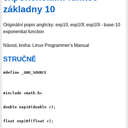
základny 10
Originální popis anglicky: exp10, exp10f, exp10l - base-10
exponential function
Návod, kniha: Linux Programmer's Manual
STRUČNĚ
#define _GNU_SOURCE
#include <math.h>
double exp10(double 
x
);
float exp10f(float 
x
);