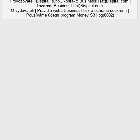
Provozovatel: Bispiral, s.r.o., kontakt: BusinessIT(at)Bispiral.com |
Inzerce:
BusinessIT(at)Bispiral.com
O vydavateli
|
Pravidla webu BusinessIT.cz a ochrana soukromí
|
Používáme
účetní program Money S3
| pg(8802)