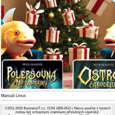
Manuál Linux
©2011-2026 BusinessIT.cz, ISSN 1805-0522 | Názvy použité v textech
mohou být ochrannými známkami příslušných vlastníků.