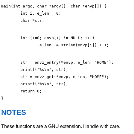
main(int argc, char *argv[], char *envp[]) {

	int i, e_len = 0;

	for (i=0; envp[i] != NULL; i++)

	str = envz_entry(*envp, e_len, "HOME");

	printf("%s\n", str);

	str = envz_get(*envp, e_len, "HOME");

	printf("%s\n", str);

	return 0;

NOTES
These functions are a GNU extension. Handle with care.