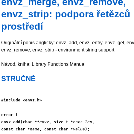
envz_merge, envz_remove,
envz_strip: podpora řetězců
prostředí
Originální popis anglicky: envz_add, envz_entry, envz_get, e
envz_remove, envz_strip - environment string support
Návod, kniha: Library Functions Manual
STRUČNĚ
#include <envz.h>
error_t
envz_add(char **
envz
, size_t *
envz_len
,
const char *
name
, const char *
value
);