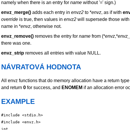
namely when there is an entry for
name
without '=' sign.)
envz_merge()
adds each entry in
envz2
to *
envz
, as if with
en
override
is true, then values in
envz2
will supersede those wit
name in *
envz
, otherwise not.
envz_remove()
removes the entry for
name
from (*
envz
,*
envz_
there was one.
envz_strip
removes all entries with value NULL.
NÁVRATOVÁ HODNOTA
All envz functions that do memory allocation have a return type
and return
0
for success, and
ENOMEM
if an allocation error o
EXAMPLE
#include <stdio.h>

#include <envz.h>

int
