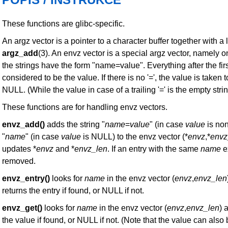
These functions are glibc-specific.
An argz vector is a pointer to a character buffer together with a 
argz_add
(3). An envz vector is a special argz vector, namely 
the strings have the form "name=value". Everything after the first
considered to be the value. If there is no '=', the value is taken 
NULL. (While the value in case of a trailing '=' is the empty strin
These functions are for handling envz vectors.
envz_add()
adds the string "
name
=
value
" (in case
value
is no
"
name
" (in case
value
is NULL) to the envz vector (*
envz
,*
envz
updates *
envz
and *
envz_len
. If an entry with the same
name
ex
removed.
envz_entry()
looks for
name
in the envz vector (
envz
,
envz_len
returns the entry if found, or NULL if not.
envz_get()
looks for
name
in the envz vector (
envz
,
envz_len
) 
the value if found, or NULL if not. (Note that the value can als