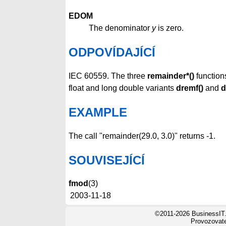
EDOM
The denominator
y
is zero.
ODPOVÍDAJÍCÍ
IEC 60559. The three
remainder*()
function
float and long double variants
dremf()
and
d
EXAMPLE
The call "remainder(29.0, 3.0)" returns -1.
SOUVISEJÍCÍ
fmod
(3)
2003-11-18
©2011-2026 BusinessIT.
Provozovatel