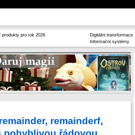
 produkty pro rok 2026
Digitální transformace
Informační systémy
remainder, remainderf,
s pohyblivou řádovou