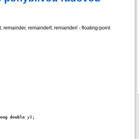
, remainder, remainderf, remainderl - floating-point
ong double 
y
);