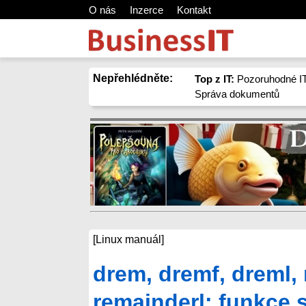
O nás
Inzerce
Kontakt
Nepřehlédněte:
Top z IT:
Pozoruhodné IT
Správa dokumentů
[Linux manuál]
drem, dremf, dreml, 
remainderl: funkce 