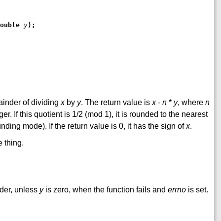
ouble 
y
);
inder of dividing
x
by
y
. The return value is
x
-
n
*
y
, where
n
er. If this quotient is 1/2 (mod 1), it is rounded to the nearest
ing mode). If the return value is 0, it has the sign of
x
.
 thing.
nder, unless
y
is zero, when the function fails and
errno
is set.