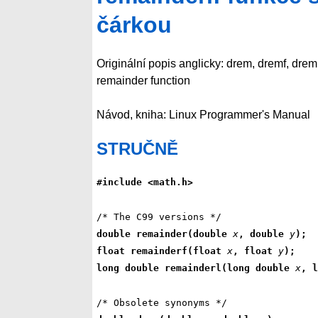
čárkou
Originální popis anglicky: drem, dremf, dreml
remainder function
Návod, kniha: Linux Programmer's Manual
STRUČNĚ
#include <math.h>
double remainder(double 
x
, double 
y
);
float remainderf(float 
x
, float 
y
);
long double remainderl(long double 
x
, l