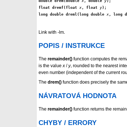
double drem(double 
x
, double 
y
);
float dremf(float 
x
, float 
y
);
long double dreml(long double 
x
, long d
Link with -lm.
POPIS / INSTRUKCE
The
remainder()
function computes the rema
is the value
x
/
y
, rounded to the nearest integ
even number (independent of the current round
The
drem()
function does precisely the same
NÁVRATOVÁ HODNOTA
The
remainder()
function returns the remai
CHYBY / ERRORY