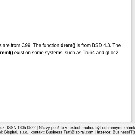
s are from C99. The function
drem()
is from BSD 4.3. The
reml()
exist on some systems, such as Tru64 and glibc2.
cz, ISSN 1805-0522 | Názvy použité v textech mohou být ochrannými známka
: Bispiral, s.r.o., kontakt: BusinessIT(at)Bispiral.com |
Inzerce:
BusinessIT(a