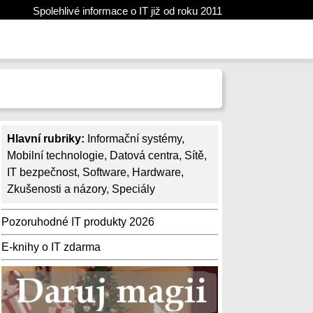
Spolehlivé informace o IT již od roku 2011
Hlavní rubriky:
Informační systémy
,
Mobilní technologie
,
Datová centra
,
Sítě
,
IT bezpečnost
,
Software
,
Hardware
,
Zkušenosti a názory
,
Speciály
Pozoruhodné IT produkty 2026
E-knihy o IT zdarma