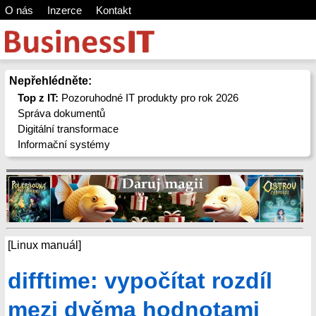
O nás
Inzerce
Kontakt
Nepřehlédněte:
Top z IT:
Pozoruhodné IT produkty pro rok 2026
Správa dokumentů
Digitální transformace
Informační systémy
[Linux manuál]
difftime: vypočítat rozdíl
mezi dvěma hodnotami