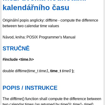
kalendářního času
Originální popis anglicky: difftime - compute the difference
between two calendar time values
Návod, kniha: POSIX Programmer's Manual
STRUČNĚ
#include <time.h>
double difftime(time_t
time1
, time_t
time0
);
POPIS / INSTRUKCE
The
difftime
() function shall compute the difference between
two calendar times (as returned by
time
()):
time
1-
time
0.