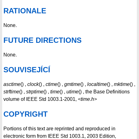
RATIONALE
None.
FUTURE DIRECTIONS
None.
SOUVISEJÍCÍ
asctime
() ,
clock
() ,
ctime
() ,
gmtime
() ,
localtime
() ,
mktime
() ,
strftime
() ,
strptime
() ,
time
() ,
utime
() , the Base Definitions
volume of IEEE Std 1003.1-2001,
<time.h>
COPYRIGHT
Portions of this text are reprinted and reproduced in
electronic form from IEEE Std 1003.1, 2003 Edition,