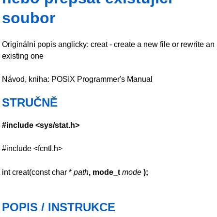
soubor
Originální popis anglicky: creat - create a new file or rewrite an
existing one
Návod, kniha: POSIX Programmer's Manual
STRUČNĚ
#include <sys/stat.h>
#include <fcntl.h>
int creat(const char *
path
, mode_t
mode
);
POPIS / INSTRUKCE