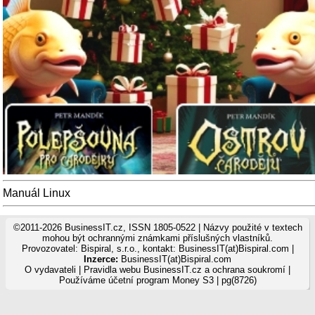
Manuál Linux
©2011-2026 BusinessIT.cz, ISSN 1805-0522 | Názvy použité v textech
mohou být ochrannými známkami příslušných vlastníků.
Provozovatel: Bispiral, s.r.o., kontakt: BusinessIT(at)Bispiral.com |
Inzerce:
BusinessIT(at)Bispiral.com
O vydavateli
|
Pravidla webu BusinessIT.cz a ochrana soukromí
|
Používáme
účetní program Money S3
| pg(8726)