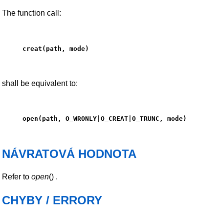
The function call:
creat(path, mode)
shall be equivalent to:
open(path, O_WRONLY|O_CREAT|O_TRUNC, mode)
NÁVRATOVÁ HODNOTA
Refer to
open
() .
CHYBY / ERRORY