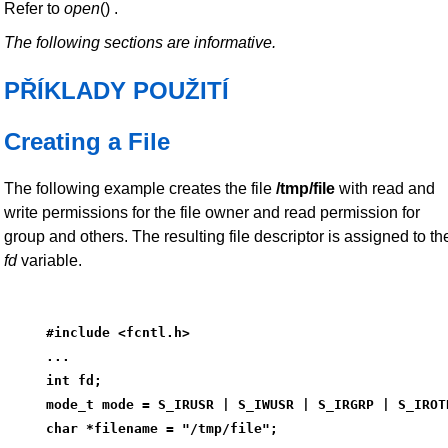
Refer to
open
() .
The following sections are informative.
PŘÍKLADY POUŽITÍ
Creating a File
The following example creates the file
/tmp/file
with read and
write permissions for the file owner and read permission for
group and others. The resulting file descriptor is assigned to th
fd
variable.
#include <fcntl.h>
...
int fd;
mode_t mode = S_IRUSR | S_IWUSR | S_IRGRP | S_IROT
char *filename = "/tmp/file";