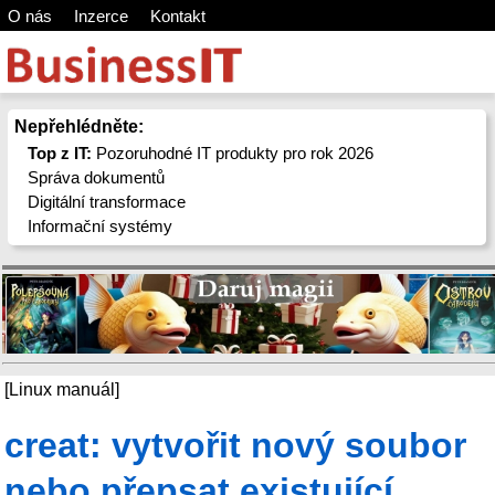
O nás
Inzerce
Kontakt
Nepřehlédněte:
Top z IT:
Pozoruhodné IT produkty pro rok 2026
Správa dokumentů
Digitální transformace
Informační systémy
[Linux manuál]
creat: vytvořit nový soubor
nebo přepsat existující