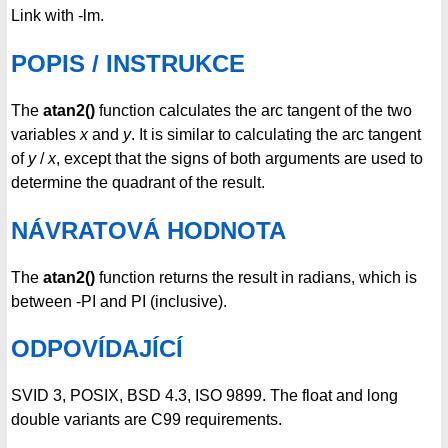
Link with -lm.
POPIS / INSTRUKCE
The
atan2()
function calculates the arc tangent of the two
variables
x
and
y
. It is similar to calculating the arc tangent
of
y
/
x
, except that the signs of both arguments are used to
determine the quadrant of the result.
NÁVRATOVÁ HODNOTA
The
atan2()
function returns the result in radians, which is
between -PI and PI (inclusive).
ODPOVÍDAJÍCÍ
SVID 3, POSIX, BSD 4.3, ISO 9899. The float and long
double variants are C99 requirements.