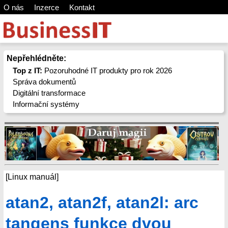
O nás
Inzerce
Kontakt
Nepřehlédněte:
Top z IT:
Pozoruhodné IT produkty pro rok 2026
Správa dokumentů
Digitální transformace
Informační systémy
[Linux manuál]
atan2, atan2f, atan2l: arc
tangens funkce dvou