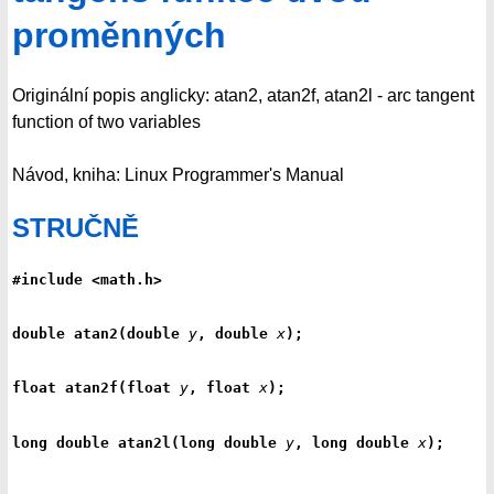
proměnných
Originální popis anglicky: atan2, atan2f, atan2l - arc tangent
function of two variables
Návod, kniha: Linux Programmer's Manual
STRUČNĚ
#include <math.h>
double atan2(double 
y
, double 
x
);
float atan2f(float 
y
, float 
x
);
long double atan2l(long double 
y
, long double 
x
);