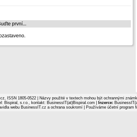
ďte první...
ozastaveno.
cz, ISSN 1805-0522 | Názvy použité v textech mohou být ochrannými známka
: Bispiral, s.r.o., kontakt: BusinessIT(at)Bispiral.com |
Inzerce:
BusinessIT(a
avidla webu BusinessIT.cz a ochrana soukromí
| Používáme
účetní program