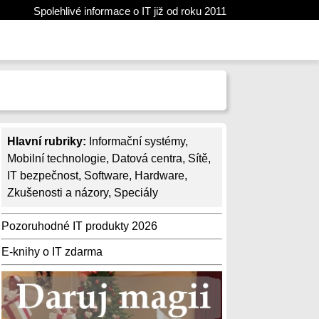
Spolehlivé informace o IT již od roku 2011
Hlavní rubriky:
Informační systémy
,
Mobilní technologie
,
Datová centra
,
Sítě
,
IT bezpečnost
,
Software
,
Hardware
,
Zkušenosti a názory
,
Speciály
Pozoruhodné IT produkty 2026
E-knihy o IT zdarma