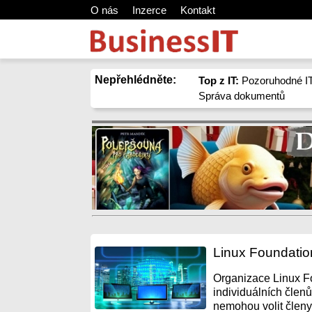
O nás
Inzerce
Kontakt
Nepřehlédněte:
Top z IT:
Pozoruhodné IT
Správa dokumentů
Linux Foundation 
Organizace Linux Fo
individuálních člen
nemohou volit členy