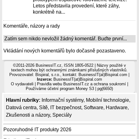
Letos představila provedení, které záhy,
konkrétně na...
Komentáře, názory a rady
Zatím sem nikdo nevložil žádný komentář. Buďte první...
Vkládání nových komentářů bylo dočasně pozastaveno.
©2011-2026 BusinessIT.cz, ISSN 1805-0522 | Názvy použité v
textech mohou být ochrannými známkami příslušných vlastníků.
Provozovatel: Bispiral, s.r.o., kontakt: BusinessIT(at)Bispiral.com |
Inzerce:
BusinessIT(at)Bispiral.com
O vydavateli
|
Pravidla webu BusinessIT.cz a ochrana soukromí
|
Používáme
účetní program Money S3
| pg(6650)
Hlavní rubriky:
Informační systémy
,
Mobilní technologie
,
Datová centra
,
Sítě
,
IT bezpečnost
,
Software
,
Hardware
,
Zkušenosti a názory
,
Speciály
Pozoruhodné IT produkty 2026