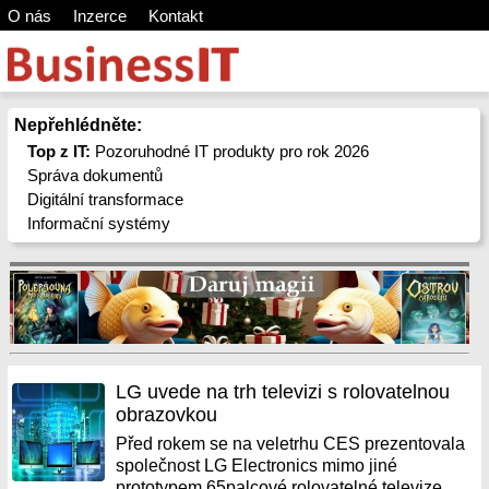
O nás
Inzerce
Kontakt
Nepřehlédněte:
Top z IT:
Pozoruhodné IT produkty pro rok 2026
Správa dokumentů
Digitální transformace
Informační systémy
LG uvede na trh televizi s rolovatelnou
obrazovkou
Před rokem se na veletrhu CES prezentovala
společnost LG Electronics mimo jiné
prototypem 65palcové rolovatelné televize.