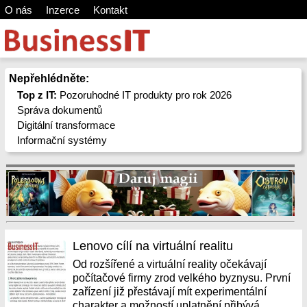
O nás
Inzerce
Kontakt
Nepřehlédněte:
Top z IT:
Pozoruhodné IT produkty pro rok 2026
Správa dokumentů
Digitální transformace
Informační systémy
Lenovo cílí na virtuální realitu
Od rozšířené a virtuální reality očekávají
počítačové firmy zrod velkého byznysu. První
zařízení již přestávají mít experimentální
charakter a možností uplatnění přibývá.