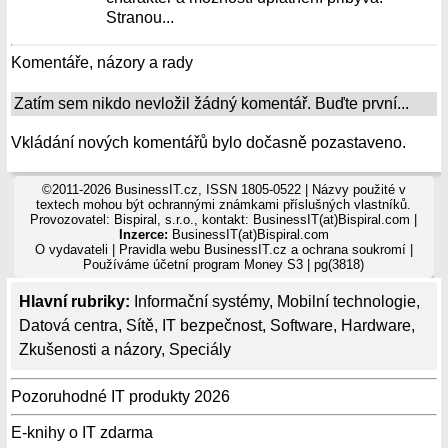
Stranou...
Komentáře, názory a rady
Zatím sem nikdo nevložil žádný komentář. Buďte první...
Vkládání nových komentářů bylo dočasně pozastaveno.
©2011-2026 BusinessIT.cz, ISSN 1805-0522 | Názvy použité v
textech mohou být ochrannými známkami příslušných vlastníků.
Provozovatel: Bispiral, s.r.o., kontakt: BusinessIT(at)Bispiral.com |
Inzerce:
BusinessIT(at)Bispiral.com
O vydavateli
|
Pravidla webu BusinessIT.cz a ochrana soukromí
|
Používáme
účetní program Money S3
| pg(3818)
Hlavní rubriky:
Informační systémy
,
Mobilní technologie
,
Datová centra
,
Sítě
,
IT bezpečnost
,
Software
,
Hardware
,
Zkušenosti a názory
,
Speciály
Pozoruhodné IT produkty 2026
E-knihy o IT zdarma