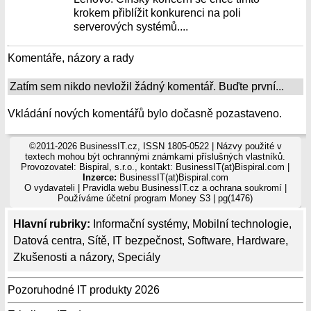
krokem přiblížit konkurenci na poli
serverových systémů....
Komentáře, názory a rady
Zatím sem nikdo nevložil žádný komentář. Buďte první...
Vkládání nových komentářů bylo dočasně pozastaveno.
©2011-2026 BusinessIT.cz, ISSN 1805-0522 | Názvy použité v
textech mohou být ochrannými známkami příslušných vlastníků.
Provozovatel: Bispiral, s.r.o., kontakt: BusinessIT(at)Bispiral.com |
Inzerce:
BusinessIT(at)Bispiral.com
O vydavateli
|
Pravidla webu BusinessIT.cz a ochrana soukromí
|
Používáme
účetní program Money S3
| pg(1476)
Hlavní rubriky:
Informační systémy
,
Mobilní technologie
,
Datová centra
,
Sítě
,
IT bezpečnost
,
Software
,
Hardware
,
Zkušenosti a názory
,
Speciály
Pozoruhodné IT produkty 2026