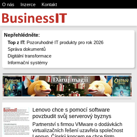
O nás
Inzerce
Kontakt
Nepřehlédněte:
Top z IT:
Pozoruhodné IT produkty pro rok 2026
Správa dokumentů
Digitální transformace
Informační systémy
Lenovo chce s pomocí software
povzbudit svůj serverový byznys
Partnerství s firmou VMware o dodávkách
virtualizačních řešení uzavřela společnost
Lenovo. Čínský koncern se chce tímto