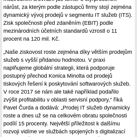
nárůst, za kterým podle zástupců firmy stojí zejména
dynamický vývoj prodejů v segmentu IT služeb (ITS).
Zisk společnosti před zdaněním (EBIT) podle
mezinárodních účetních standardů vzrostl o 11
procent na 120 mil. Kč.
„Naše ziskovost roste zejména díky větším prodejům
služeb s vyšší přidanou hodnotou. V praxi
naplňujeme globální strategii, která podporuje
postupný přechod Konica Minolta od prodejů
tiskových řešení k poskytování softwarových služeb.
V roce 2017 se nám ale také například podařilo
zvýšit profitabilitu v oblasti servisní podpory,“ říká
Pavel Čurda a dodává: „Prodej IT služeb dynamicky
roste a dnes už se na celkovém obratu společnosti
podílí 15 procenty. Největší příležitost k dalšímu
rozvoji vidíme ve službách spojených s digitalizací