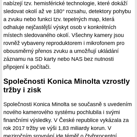
nabízejí tzv. hemisférické technologie, které dokáží
sledovat okolí až ve 180° rozsahu, detektory pohybu
a zvuku nebo funkci tzv. tepelných map, která
odhaluje nejčastější výskyt osob v konkrétních
místech sledovaného okolí. Všechny kamery jsou
rovněž vybaveny reproduktorem i mikrofonem pro
obousměrný přenos zvuku a umožňují ukládání
záznamu na SD karty nebo NAS bez nutnosti
připojení k počítači.
Společnosti Konica Minolta vzrostly
tržby i zisk
Společnosti Konica Minolta se současně s uvedením
nového kamerového systému pochlubila i svými
finančními výsledky. V České republice vykázala za
rok 2017 tržby ve výši 1,83 miliardy korun. V
meziročním srovnání jde téměř o čtyřprocentní