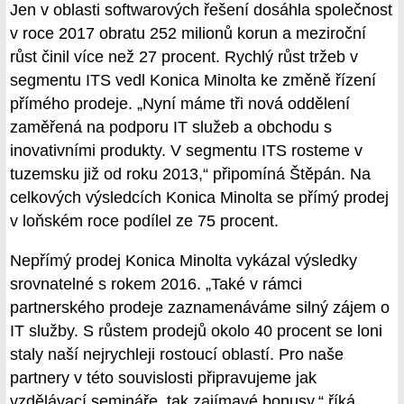
Jen v oblasti softwarových řešení dosáhla společnost
v roce 2017 obratu 252 milionů korun a meziroční
růst činil více než 27 procent. Rychlý růst tržeb v
segmentu ITS vedl Konica Minolta ke změně řízení
přímého prodeje. „Nyní máme tři nová oddělení
zaměřená na podporu IT služeb a obchodu s
inovativními produkty. V segmentu ITS rosteme v
tuzemsku již od roku 2013,“ připomíná Štěpán. Na
celkových výsledcích Konica Minolta se přímý prodej
v loňském roce podílel ze 75 procent.
Nepřímý prodej Konica Minolta vykázal výsledky
srovnatelné s rokem 2016. „Také v rámci
partnerského prodeje zaznamenáváme silný zájem o
IT služby. S růstem prodejů okolo 40 procent se loni
staly naší nejrychleji rostoucí oblastí. Pro naše
partnery v této souvislosti připravujeme jak
vzdělávací semináře, tak zajímavé bonusy,“ říká