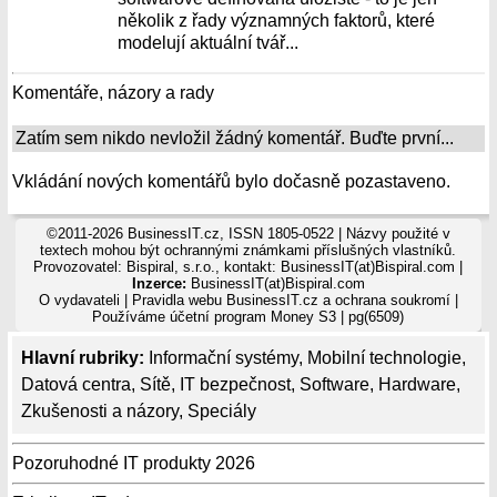
několik z řady významných faktorů, které
modelují aktuální tvář...
Komentáře, názory a rady
Zatím sem nikdo nevložil žádný komentář. Buďte první...
Vkládání nových komentářů bylo dočasně pozastaveno.
©2011-2026 BusinessIT.cz, ISSN 1805-0522 | Názvy použité v
textech mohou být ochrannými známkami příslušných vlastníků.
Provozovatel: Bispiral, s.r.o., kontakt: BusinessIT(at)Bispiral.com |
Inzerce:
BusinessIT(at)Bispiral.com
O vydavateli
|
Pravidla webu BusinessIT.cz a ochrana soukromí
|
Používáme
účetní program Money S3
| pg(6509)
Hlavní rubriky:
Informační systémy
,
Mobilní technologie
,
Datová centra
,
Sítě
,
IT bezpečnost
,
Software
,
Hardware
,
Zkušenosti a názory
,
Speciály
Pozoruhodné IT produkty 2026