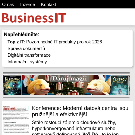
O nás
Inzerce
Kontakt
Nepřehlédněte:
Top z IT:
Pozoruhodné IT produkty pro rok 2026
Správa dokumentů
Digitální transformace
Informační systémy
Konference: Moderní datová centra jsou
pružnější a efektivnější
Stále rostoucí zájem o cloudové služby,
hyperkonvergovaná infrastruktura nebo
softwarově definovaná úložiště - to je jen