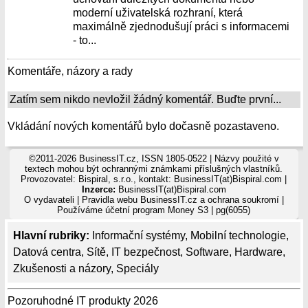
moderní uživatelská rozhraní, která
maximálně zjednodušují práci s informacemi
- to...
Komentáře, názory a rady
Zatím sem nikdo nevložil žádný komentář. Buďte první...
Vkládání nových komentářů bylo dočasně pozastaveno.
©2011-2026 BusinessIT.cz, ISSN 1805-0522 | Názvy použité v
textech mohou být ochrannými známkami příslušných vlastníků.
Provozovatel: Bispiral, s.r.o., kontakt: BusinessIT(at)Bispiral.com |
Inzerce:
BusinessIT(at)Bispiral.com
O vydavateli
|
Pravidla webu BusinessIT.cz a ochrana soukromí
|
Používáme
účetní program Money S3
| pg(6055)
Hlavní rubriky:
Informační systémy
,
Mobilní technologie
,
Datová centra
,
Sítě
,
IT bezpečnost
,
Software
,
Hardware
,
Zkušenosti a názory
,
Speciály
Pozoruhodné IT produkty 2026