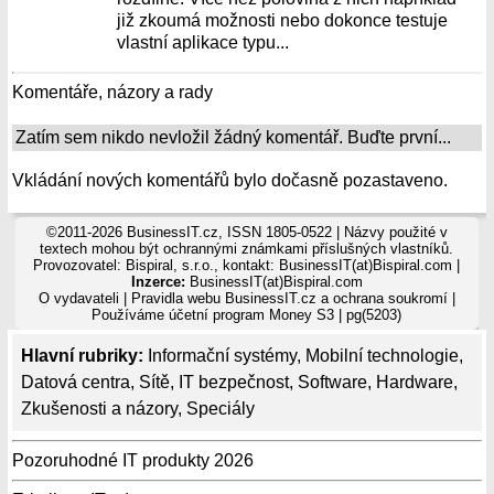
již zkoumá možnosti nebo dokonce testuje
vlastní aplikace typu...
Komentáře, názory a rady
Zatím sem nikdo nevložil žádný komentář. Buďte první...
Vkládání nových komentářů bylo dočasně pozastaveno.
©2011-2026 BusinessIT.cz, ISSN 1805-0522 | Názvy použité v
textech mohou být ochrannými známkami příslušných vlastníků.
Provozovatel: Bispiral, s.r.o., kontakt: BusinessIT(at)Bispiral.com |
Inzerce:
BusinessIT(at)Bispiral.com
O vydavateli
|
Pravidla webu BusinessIT.cz a ochrana soukromí
|
Používáme
účetní program Money S3
| pg(5203)
Hlavní rubriky:
Informační systémy
,
Mobilní technologie
,
Datová centra
,
Sítě
,
IT bezpečnost
,
Software
,
Hardware
,
Zkušenosti a názory
,
Speciály
Pozoruhodné IT produkty 2026