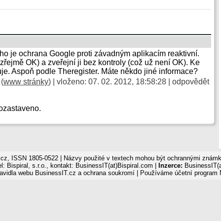
eho je ochrana Google proti závadným aplikacím reaktivní.
zřejmě OK) a zveřejní ji bez kontroly (což už není OK). Ke
uje. Aspoň podle Theregister. Máte někdo jiné informace?
(
www stránky
) | vloženo: 07. 02. 2012, 18:58:28 |
odpovědět
ozastaveno.
cz, ISSN 1805-0522 | Názvy použité v textech mohou být ochrannými známka
: Bispiral, s.r.o., kontakt: BusinessIT(at)Bispiral.com |
Inzerce:
BusinessIT(a
avidla webu BusinessIT.cz a ochrana soukromí
| Používáme
účetní program