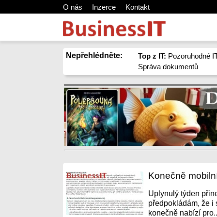
O nás
Inzerce
Kontakt
Nepřehlédněte:
Top z IT:
Pozoruhodné IT
Správa dokumentů
Konečně mobilní
Uplynulý týden přin
předpokládám, že i 
konečně nabízí pro..