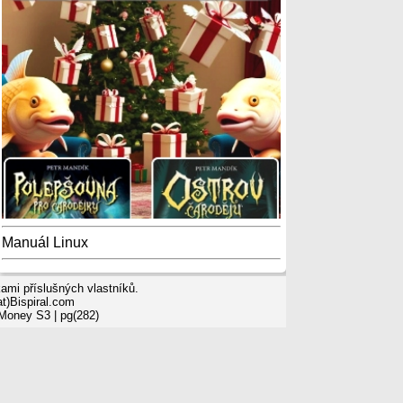
Manuál Linux
mi příslušných vlastníků.
t)Bispiral.com
 Money S3
| pg(282)