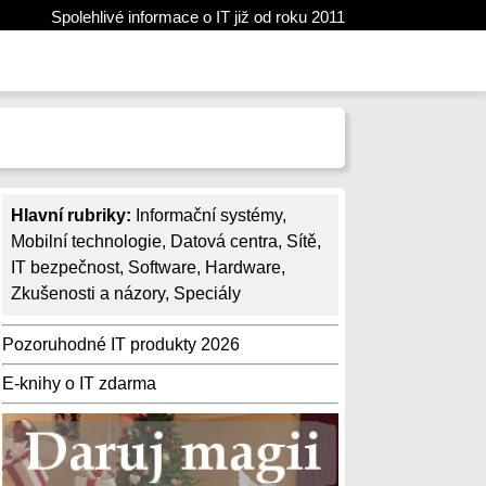
Spolehlivé informace o IT již od roku 2011
Hlavní rubriky:
Informační systémy
,
Mobilní technologie
,
Datová centra
,
Sítě
,
IT bezpečnost
,
Software
,
Hardware
,
Zkušenosti a názory
,
Speciály
Pozoruhodné IT produkty 2026
E-knihy o IT zdarma