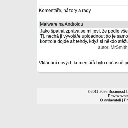
Komentáře, názory a rady
Malware na Androidu
Jako špatná zpráva se mi jeví, že podle vš
Tj. nechá ji vývojáře uploadnout (to je samo
kontrole dojde až tehdy, když si někdo stěž
autor: MrSmith 
Vkládání nových komentářů bylo dočasně p
©2011-2026 BusinessIT.
Provozovatel
O vydavateli
|
Pr