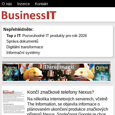
O nás
Inzerce
Kontakt
Nepřehlédněte:
Top z IT:
Pozoruhodné IT produkty pro rok 2026
Správa dokumentů
Digitální transformace
Informační systémy
Končí značkové telefony Nexus?
Na několika internetových serverech, včetně
The Information, se objevila informace o
plánovaném ukončení produkce značkových
přístrojů Nexus. Společnost Google je chce