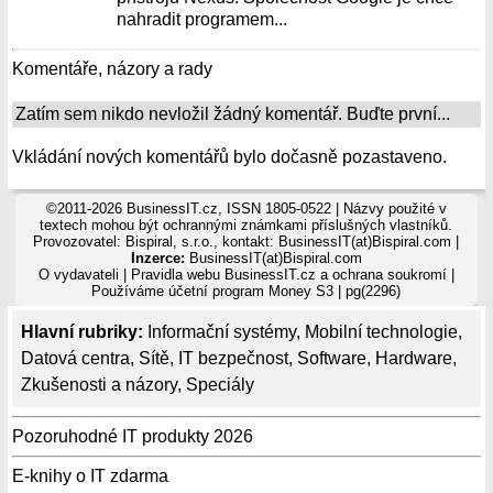
nahradit programem...
Komentáře, názory a rady
Zatím sem nikdo nevložil žádný komentář. Buďte první...
Vkládání nových komentářů bylo dočasně pozastaveno.
©2011-2026 BusinessIT.cz, ISSN 1805-0522 | Názvy použité v
textech mohou být ochrannými známkami příslušných vlastníků.
Provozovatel: Bispiral, s.r.o., kontakt: BusinessIT(at)Bispiral.com |
Inzerce:
BusinessIT(at)Bispiral.com
O vydavateli
|
Pravidla webu BusinessIT.cz a ochrana soukromí
|
Používáme
účetní program Money S3
| pg(2296)
Hlavní rubriky:
Informační systémy
,
Mobilní technologie
,
Datová centra
,
Sítě
,
IT bezpečnost
,
Software
,
Hardware
,
Zkušenosti a názory
,
Speciály
Pozoruhodné IT produkty 2026
E-knihy o IT zdarma