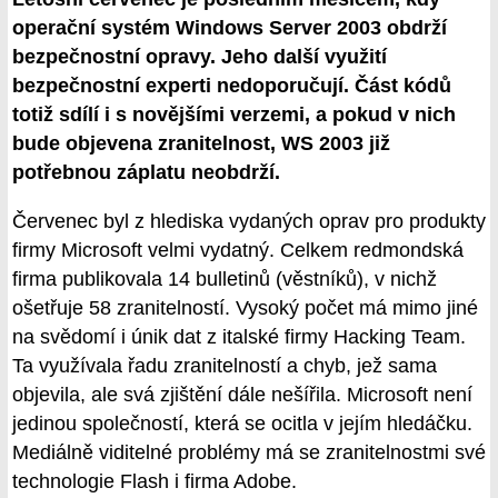
operační systém Windows Server 2003 obdrží
bezpečnostní opravy. Jeho další využití
bezpečnostní experti nedoporučují. Část kódů
totiž sdílí i s novějšími verzemi, a pokud v nich
bude objevena zranitelnost, WS 2003 již
potřebnou záplatu neobdrží.
Červenec byl z hlediska vydaných oprav pro produkty
firmy Microsoft velmi vydatný. Celkem redmondská
firma publikovala 14 bulletinů (věstníků), v nichž
ošetřuje 58 zranitelností. Vysoký počet má mimo jiné
na svědomí i únik dat z italské firmy Hacking Team.
Ta využívala řadu zranitelností a chyb, jež sama
objevila, ale svá zjištění dále nešířila. Microsoft není
jedinou společností, která se ocitla v jejím hledáčku.
Mediálně viditelné problémy má se zranitelnostmi své
technologie Flash i firma Adobe.