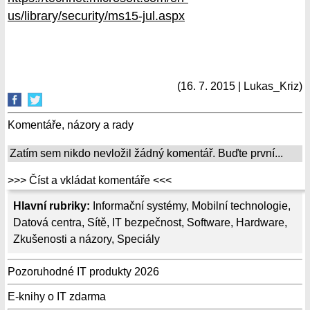
us/library/security/ms15-jul.aspx
(16. 7. 2015 | Lukas_Kriz)
Komentáře, názory a rady
Zatím sem nikdo nevložil žádný komentář. Buďte první...
>>> Číst a vkládat komentáře <<<
Hlavní rubriky:
Informační systémy
,
Mobilní technologie
,
Datová centra
,
Sítě
,
IT bezpečnost
,
Software
,
Hardware
,
Zkušenosti a názory
,
Speciály
Pozoruhodné IT produkty 2026
E-knihy o IT zdarma