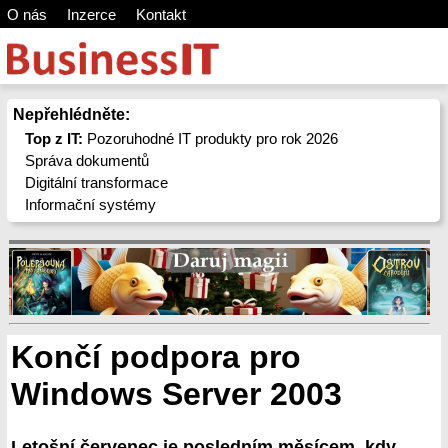
O nás
Inzerce
Kontakt
Nepřehlédněte:
Top z IT:
Pozoruhodné IT produkty pro rok 2026
Správa dokumentů
Digitální transformace
Informační systémy
Končí podpora pro
Windows Server 2003
Letošní červenec je posledním měsícem, kdy