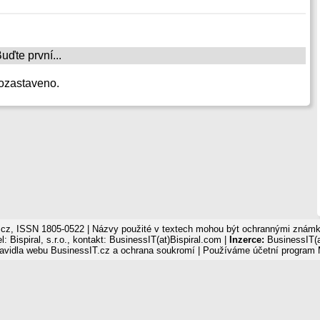
ďte první...
ozastaveno.
cz, ISSN 1805-0522 | Názvy použité v textech mohou být ochrannými známka
: Bispiral, s.r.o., kontakt: BusinessIT(at)Bispiral.com |
Inzerce:
BusinessIT(a
avidla webu BusinessIT.cz a ochrana soukromí
| Používáme
účetní program