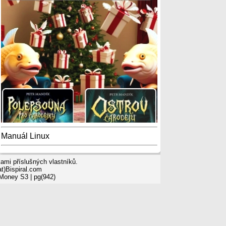
Manuál Linux
mi příslušných vlastníků.
t)Bispiral.com
 Money S3
| pg(942)