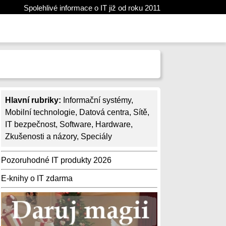
Spolehlivé informace o IT již od roku 2011
Hlavní rubriky:
Informační systémy
,
Mobilní technologie
,
Datová centra
,
Sítě
,
IT bezpečnost
,
Software
,
Hardware
,
Zkušenosti a názory
,
Speciály
Pozoruhodné IT produkty 2026
E-knihy o IT zdarma