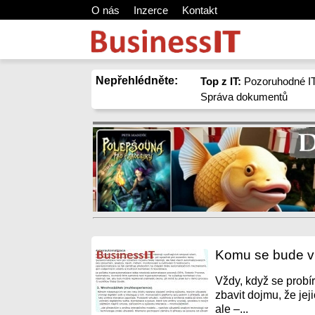
O nás
Inzerce
Kontakt
Nepřehlédněte:
Top z IT:
Pozoruhodné IT
Správa dokumentů
Komu se bude v 
Vždy, když se prob
zbavit dojmu, že je
ale –...