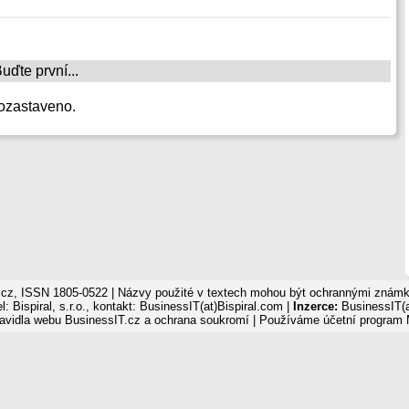
ďte první...
ozastaveno.
cz, ISSN 1805-0522 | Názvy použité v textech mohou být ochrannými známka
: Bispiral, s.r.o., kontakt: BusinessIT(at)Bispiral.com |
Inzerce:
BusinessIT(a
avidla webu BusinessIT.cz a ochrana soukromí
| Používáme
účetní program