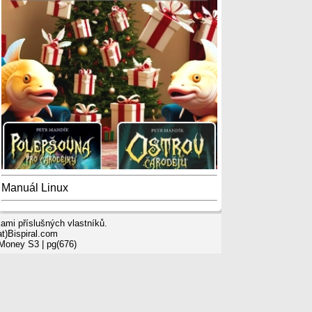
Manuál Linux
mi příslušných vlastníků.
t)Bispiral.com
 Money S3
| pg(676)