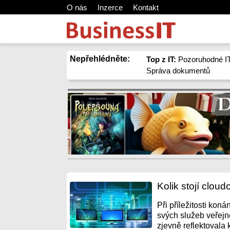
O nás
Inzerce
Kontakt
Nepřehlédněte:
Top z IT:
Pozoruhodné IT
Správa dokumentů
Kolik stojí clou
Při příležitosti ko
svých služeb veřejné
zjevně reflektovala 