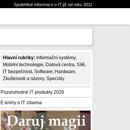
Spolehlivé informace o IT již od roku 2011
Hlavní rubriky:
Informační systémy
,
Mobilní technologie
,
Datová centra
,
Sítě
,
IT bezpečnost
,
Software
,
Hardware
,
Zkušenosti a názory
,
Speciály
Pozoruhodné IT produkty 2026
E-knihy o IT zdarma