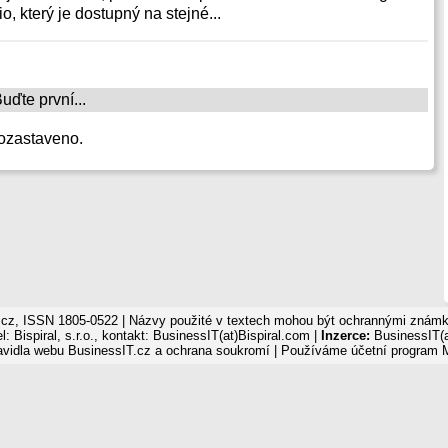
, který je dostupný na stejné...
ďte první...
ozastaveno.
cz, ISSN 1805-0522 | Názvy použité v textech mohou být ochrannými známka
: Bispiral, s.r.o., kontakt: BusinessIT(at)Bispiral.com |
Inzerce:
BusinessIT(a
avidla webu BusinessIT.cz a ochrana soukromí
| Používáme
účetní program