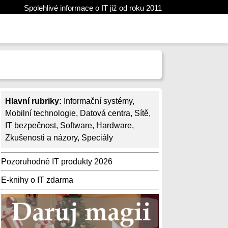
Spolehlivé informace o IT již od roku 2011
Hlavní rubriky:
Informační systémy
,
Mobilní technologie
,
Datová centra
,
Sítě
,
IT bezpečnost
,
Software
,
Hardware
,
Zkušenosti a názory
,
Speciály
Pozoruhodné IT produkty 2026
E-knihy o IT zdarma