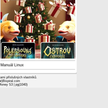
Manuál Linux
mi příslušných vlastníků.
t)Bispiral.com
 Money S3
| pg(1040)