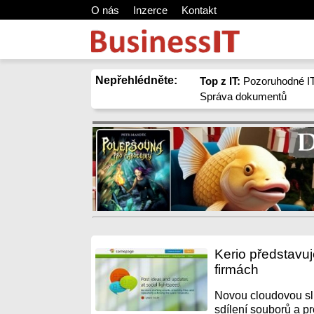
O nás
Inzerce
Kontakt
Nepřehlédněte:
Top z IT:
Pozoruhodné IT
Správa dokumentů
Kerio představu
firmách
Novou cloudovou slu
sdílení souborů a pr