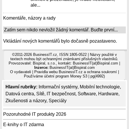
ale...
Komentáře, názory a rady
Zatím sem nikdo nevložil žádný komentář. Buďte první...
Vkládání nových komentářů bylo dočasně pozastaveno.
©2011-2026 BusinessIT.cz, ISSN 1805-0522 | Názvy použité v
textech mohou být ochrannými známkami příslušných vlastníků.
Provozovatel: Bispiral, s.r.o., kontakt: BusinessIT(at)Bispiral.com |
Inzerce:
BusinessIT(at)Bispiral.com
O vydavateli
|
Pravidla webu BusinessIT.cz a ochrana soukromí
|
Používáme
účetní program Money S3
| pg(4992)
Hlavní rubriky:
Informační systémy
,
Mobilní technologie
,
Datová centra
,
Sítě
,
IT bezpečnost
,
Software
,
Hardware
,
Zkušenosti a názory
,
Speciály
Pozoruhodné IT produkty 2026
E-knihy o IT zdarma