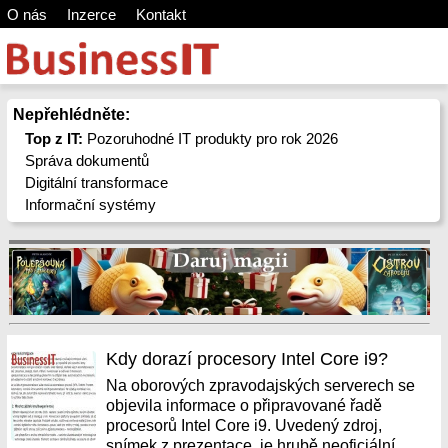
O nás
Inzerce
Kontakt
Nepřehlédněte:
Top z IT:
Pozoruhodné IT produkty pro rok 2026
Správa dokumentů
Digitální transformace
Informační systémy
Kdy dorazí procesory Intel Core i9?
Na oborových zpravodajských serverech se
objevila informace o připravované řadě
procesorů Intel Core i9. Uvedený zdroj,
snímek z prezentace, je hrubě neoficiální,