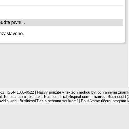
ďte první...
ozastaveno.
cz, ISSN 1805-0522 | Názvy použité v textech mohou být ochrannými známka
: Bispiral, s.r.o., kontakt: BusinessIT(at)Bispiral.com |
Inzerce:
BusinessIT(a
avidla webu BusinessIT.cz a ochrana soukromí
| Používáme
účetní program