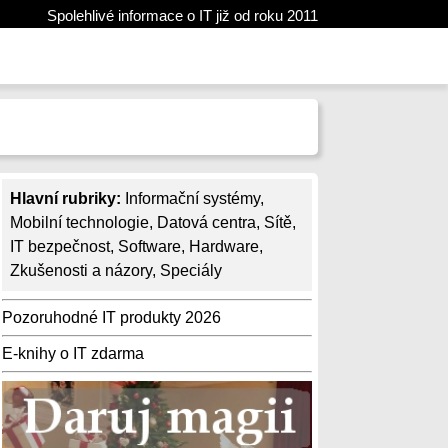
Spolehlivé informace o IT již od roku 2011
Hlavní rubriky:
Informační systémy
,
Mobilní technologie
,
Datová centra
,
Sítě
,
IT bezpečnost
,
Software
,
Hardware
,
Zkušenosti a názory
,
Speciály
Pozoruhodné IT produkty 2026
E-knihy o IT zdarma