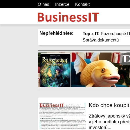
O nás
Inzerce
Kontakt
Nepřehlédněte:
Top z IT:
Pozoruhodné IT
Správa dokumentů
Kdo chce koupit
Ztrátový japonský v
v jeho portfoliu pře
investorů...