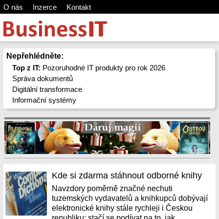
O nás
Inzerce
Kontakt
Nepřehlédněte:
Top z IT:
Pozoruhodné IT produkty pro rok 2026
Správa dokumentů
Digitální transformace
Informační systémy
Kde si zdarma stáhnout odborné knihy
Navzdory poměrně značné nechuti
tuzemských vydavatelů a knihkupců dobývají
elektronické knihy stále rychleji i Českou
republiku; stačí se podívat na to, jak