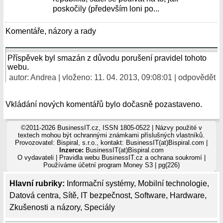
poskočily (především loni po...
Komentáře, názory a rady
Příspěvek byl smazán z důvodu porušení pravidel tohoto
webu.
autor: Andrea | vloženo: 11. 04. 2013, 09:08:01 |
odpovědět
Vkládání nových komentářů bylo dočasně pozastaveno.
©2011-2026 BusinessIT.cz, ISSN 1805-0522 | Názvy použité v
textech mohou být ochrannými známkami příslušných vlastníků.
Provozovatel: Bispiral, s.r.o., kontakt: BusinessIT(at)Bispiral.com |
Inzerce:
BusinessIT(at)Bispiral.com
O vydavateli
|
Pravidla webu BusinessIT.cz a ochrana soukromí
|
Používáme
účetní program Money S3
| pg(226)
Hlavní rubriky:
Informační systémy
,
Mobilní technologie
,
Datová centra
,
Sítě
,
IT bezpečnost
,
Software
,
Hardware
,
Zkušenosti a názory
,
Speciály