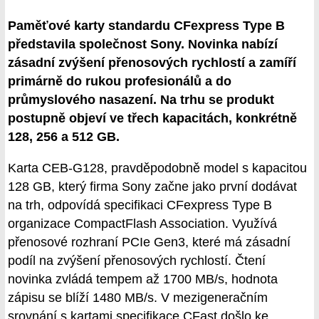
Paměťové karty standardu CFexpress Type B
představila společnost Sony. Novinka nabízí
zásadní zvýšení přenosových rychlostí a zamíří
primárně do rukou profesionálů a do
průmyslového nasazení. Na trhu se produkt
postupně objeví ve třech kapacitách, konkrétně
128, 256 a 512 GB.
Karta CEB-G128, pravděpodobně model s kapacitou
128 GB, který firma Sony začne jako první dodávat
na trh, odpovídá specifikaci CFexpress Type B
organizace CompactFlash Association. Využívá
přenosové rozhraní PCIe Gen3, které má zásadní
podíl na zvýšení přenosových rychlostí. Čtení
novinka zvládá tempem až 1700 MB/s, hodnota
zápisu se blíží 1480 MB/s. V mezigeneračním
srovnání s kartami specifikace CFast došlo ke