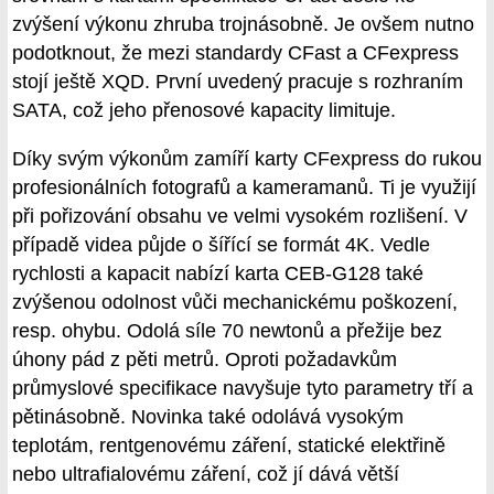
zvýšení výkonu zhruba trojnásobně. Je ovšem nutno
podotknout, že mezi standardy CFast a CFexpress
stojí ještě XQD. První uvedený pracuje s rozhraním
SATA, což jeho přenosové kapacity limituje.
Díky svým výkonům zamíří karty CFexpress do rukou
profesionálních fotografů a kameramanů. Ti je využijí
při pořizování obsahu ve velmi vysokém rozlišení. V
případě videa půjde o šířící se formát 4K. Vedle
rychlosti a kapacit nabízí karta CEB-G128 také
zvýšenou odolnost vůči mechanickému poškození,
resp. ohybu. Odolá síle 70 newtonů a přežije bez
úhony pád z pěti metrů. Oproti požadavkům
průmyslové specifikace navyšuje tyto parametry tří a
pětinásobně. Novinka také odolává vysokým
teplotám, rentgenovému záření, statické elektřině
nebo ultrafialovému záření, což jí dává větší