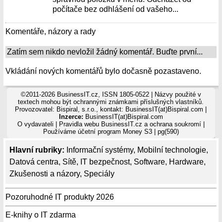
počítače bez odhlášení od vašeho...
Komentáře, názory a rady
Zatím sem nikdo nevložil žádný komentář. Buďte první...
Vkládání nových komentářů bylo dočasně pozastaveno.
©2011-2026 BusinessIT.cz, ISSN 1805-0522 | Názvy použité v
textech mohou být ochrannými známkami příslušných vlastníků.
Provozovatel: Bispiral, s.r.o., kontakt: BusinessIT(at)Bispiral.com |
Inzerce:
BusinessIT(at)Bispiral.com
O vydavateli
|
Pravidla webu BusinessIT.cz a ochrana soukromí
|
Používáme
účetní program Money S3
| pg(590)
Hlavní rubriky:
Informační systémy
,
Mobilní technologie
,
Datová centra
,
Sítě
,
IT bezpečnost
,
Software
,
Hardware
,
Zkušenosti a názory
,
Speciály
Pozoruhodné IT produkty 2026
E-knihy o IT zdarma