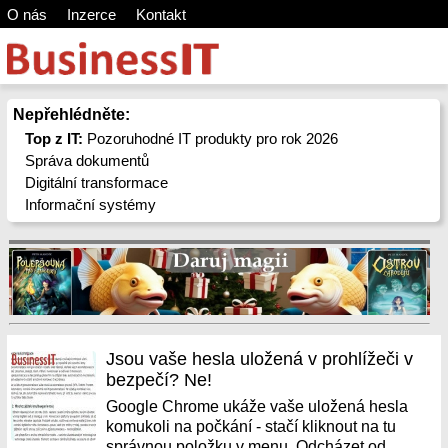
O nás
Inzerce
Kontakt
Nepřehlédněte:
Top z IT:
Pozoruhodné IT produkty pro rok 2026
Správa dokumentů
Digitální transformace
Informační systémy
Jsou vaše hesla uložená v prohlížeči v
bezpečí? Ne!
Google Chrome ukáže vaše uložená hesla
komukoli na počkání - stačí kliknout na tu
správnou položku v menu. Odcházet od