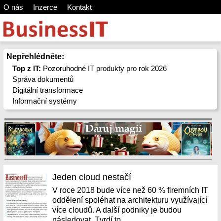
O nás
Inzerce
Kontakt
Nepřehlédněte:
Top z IT:
Pozoruhodné IT produkty pro rok 2026
Správa dokumentů
Digitální transformace
Informační systémy
Jeden cloud nestačí
V roce 2018 bude více než 60 % firemních IT
oddělení spoléhat na architekturu využívající
více cloudů. A další podniky je budou
následovat. Tvrdí to...