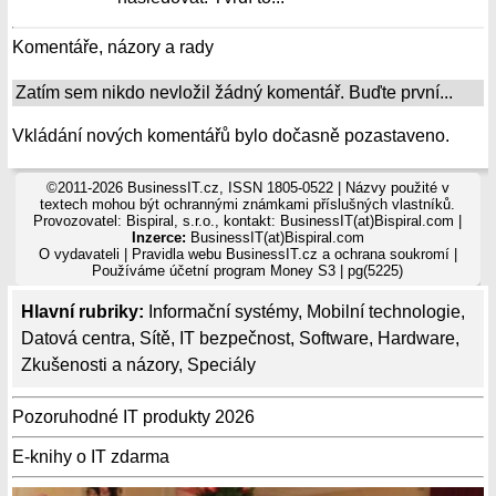
Komentáře, názory a rady
Zatím sem nikdo nevložil žádný komentář. Buďte první...
Vkládání nových komentářů bylo dočasně pozastaveno.
©2011-2026 BusinessIT.cz, ISSN 1805-0522 | Názvy použité v
textech mohou být ochrannými známkami příslušných vlastníků.
Provozovatel: Bispiral, s.r.o., kontakt: BusinessIT(at)Bispiral.com |
Inzerce:
BusinessIT(at)Bispiral.com
O vydavateli
|
Pravidla webu BusinessIT.cz a ochrana soukromí
|
Používáme
účetní program Money S3
| pg(5225)
Hlavní rubriky:
Informační systémy
,
Mobilní technologie
,
Datová centra
,
Sítě
,
IT bezpečnost
,
Software
,
Hardware
,
Zkušenosti a názory
,
Speciály
Pozoruhodné IT produkty 2026
E-knihy o IT zdarma