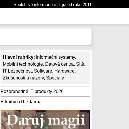
Spolehlivé informace o IT již od roku 2011
Hlavní rubriky:
Informační systémy
,
Mobilní technologie
,
Datová centra
,
Sítě
,
IT bezpečnost
,
Software
,
Hardware
,
Zkušenosti a názory
,
Speciály
Pozoruhodné IT produkty 2026
E-knihy o IT zdarma