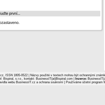
ďte první...
ozastaveno.
cz, ISSN 1805-0522 | Názvy použité v textech mohou být ochrannými známka
: Bispiral, s.r.o., kontakt: BusinessIT(at)Bispiral.com |
Inzerce:
BusinessIT(a
avidla webu BusinessIT.cz a ochrana soukromí
| Používáme
účetní program