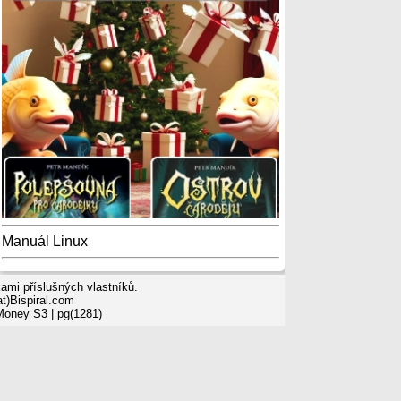
Manuál Linux
mi příslušných vlastníků.
t)Bispiral.com
 Money S3
| pg(1281)