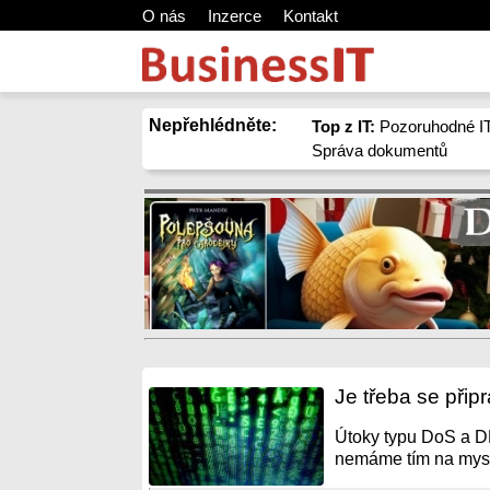
O nás
Inzerce
Kontakt
Nepřehlédněte:
Top z IT:
Pozoruhodné IT
Správa dokumentů
Je třeba se přip
Útoky typu DoS a DD
nemáme tím na mysli 