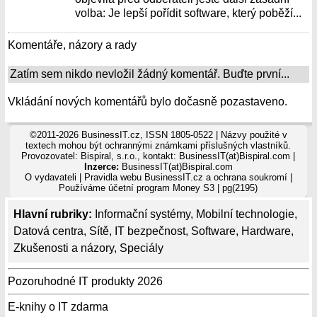
volba: Je lepší pořídit software, který poběží...
Komentáře, názory a rady
Zatím sem nikdo nevložil žádný komentář. Buďte první...
Vkládání nových komentářů bylo dočasně pozastaveno.
©2011-2026 BusinessIT.cz, ISSN 1805-0522 | Názvy použité v
textech mohou být ochrannými známkami příslušných vlastníků.
Provozovatel: Bispiral, s.r.o., kontakt: BusinessIT(at)Bispiral.com |
Inzerce:
BusinessIT(at)Bispiral.com
O vydavateli
|
Pravidla webu BusinessIT.cz a ochrana soukromí
|
Používáme
účetní program Money S3
| pg(2195)
Hlavní rubriky:
Informační systémy
,
Mobilní technologie
,
Datová centra
,
Sítě
,
IT bezpečnost
,
Software
,
Hardware
,
Zkušenosti a názory
,
Speciály
Pozoruhodné IT produkty 2026
E-knihy o IT zdarma