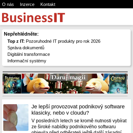
O nás
Inzerce
Kontakt
Nepřehlédněte:
Top z IT:
Pozoruhodné IT produkty pro rok 2026
Správa dokumentů
Digitální transformace
Informační systémy
Je lepší provozovat podnikový software
klasicky, nebo v cloudu?
V posledních letech se kromě nutnosti vybírat
ze široké nabídky podnikového softwaru
objevila před odběrateli ještě další zásadní