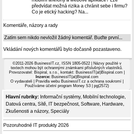
předvídat možná rizika a chránit sebe i firmu?
Co je etický hacking? Na...
Komentáře, názory a rady
Zatím sem nikdo nevložil žádný komentář. Buďte první...
Vkládání nových komentářů bylo dočasně pozastaveno.
©2011-2026 BusinessIT.cz, ISSN 1805-0522 | Názvy použité v
textech mohou být ochrannými známkami příslušných vlastníků.
Provozovatel: Bispiral, s.r.o., kontakt: BusinessIT(at)Bispiral.com |
Inzerce:
BusinessIT(at)Bispiral.com
O vydavateli
|
Pravidla webu BusinessIT.cz a ochrana soukromí
|
Používáme
účetní program Money S3
| pg(2572)
Hlavní rubriky:
Informační systémy
,
Mobilní technologie
,
Datová centra
,
Sítě
,
IT bezpečnost
,
Software
,
Hardware
,
Zkušenosti a názory
,
Speciály
Pozoruhodné IT produkty 2026