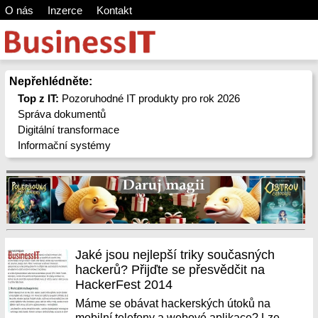
O nás
Inzerce
Kontakt
Nepřehlédněte:
Top z IT:
Pozoruhodné IT produkty pro rok 2026
Správa dokumentů
Digitální transformace
Informační systémy
Jaké jsou nejlepší triky současných
hackerů? Přijďte se přesvědčit na
HackerFest 2014
Máme se obávat hackerských útoků na
mobilní telefony a webové aplikace? Lze