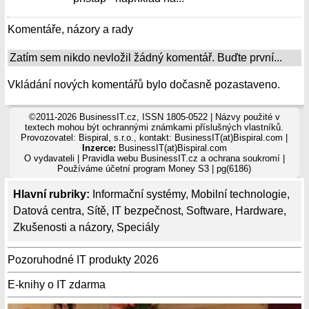
Komentáře, názory a rady
Zatím sem nikdo nevložil žádný komentář. Buďte první...
Vkládání nových komentářů bylo dočasně pozastaveno.
©2011-2026 BusinessIT.cz, ISSN 1805-0522 | Názvy použité v
textech mohou být ochrannými známkami příslušných vlastníků.
Provozovatel: Bispiral, s.r.o., kontakt: BusinessIT(at)Bispiral.com |
Inzerce:
BusinessIT(at)Bispiral.com
O vydavateli
|
Pravidla webu BusinessIT.cz a ochrana soukromí
|
Používáme
účetní program Money S3
| pg(6186)
Hlavní rubriky:
Informační systémy
,
Mobilní technologie
,
Datová centra
,
Sítě
,
IT bezpečnost
,
Software
,
Hardware
,
Zkušenosti a názory
,
Speciály
Pozoruhodné IT produkty 2026
E-knihy o IT zdarma