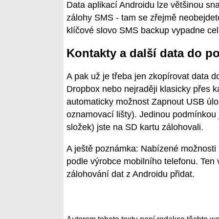
Data aplikací Androidu lze většinou sn
zálohy SMS - tam se zřejmě neobejdete 
klíčové slovo SMS backup vypadne cel
Kontakty a další data do po
A pak už je třeba jen zkopírovat data 
Dropbox nebo nejraději klasicky přes 
automaticky možnost Zapnout USB úlož
oznamovací lišty). Jedinou podmínkou j
složek) jste na SD kartu zálohovali.
A ještě poznámka: Nabízené možnosti s
podle výrobce mobilního telefonu. Ten 
zálohování dat z Androidu přidat.