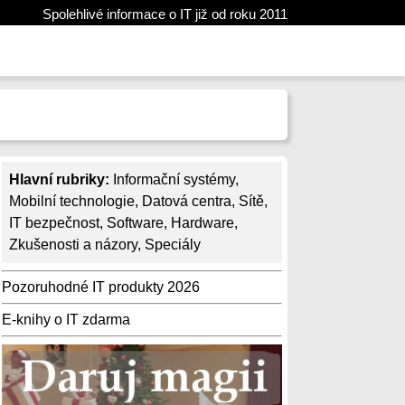
Spolehlivé informace o IT již od roku 2011
Hlavní rubriky:
Informační systémy
,
Mobilní technologie
,
Datová centra
,
Sítě
,
IT bezpečnost
,
Software
,
Hardware
,
Zkušenosti a názory
,
Speciály
Pozoruhodné IT produkty 2026
E-knihy o IT zdarma