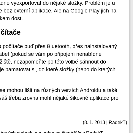
adno vyexportovat do nějaké složky. Problém je u
bez externí aplikace. Ale na Google Play jich na
kem dost.
čítače
do počítače buď přes Bluetooth, přes nainstalovaný
kabel (pokud se vám po připojení nenabídne
iště, nezapomeňte po této volbě sáhnout do
e pamatovat si, do které složky (nebo do kterých
e mohou lišit na různých verzích Androidu a také
váš třeba zrovna mohl nějaké šikovné aplikace pro
(8. 1. 2013 | RadekT)