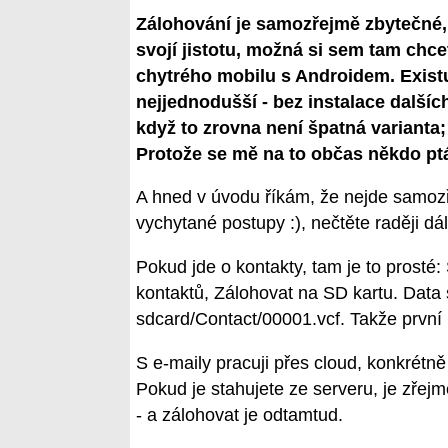
Zálohování je samozřejmě zbytečné, t
svojí jistotu, možná si sem tam chce
chytrého mobilu s Androidem. Existu
nejjednodušší - bez instalace dalšíc
když to zrovna není špatná varianta;
Protože se mě na to občas někdo ptá
A hned v úvodu říkám, že nejde samozř
vychytané postupy :), nečtěte raději dál
Pokud jde o kontakty, tam je to prosté:
kontaktů, Zálohovat na SD kartu. Data
sdcard/Contact/00001.vcf. Takže první 
S e-maily pracuji přes cloud, konkrétně
Pokud je stahujete ze serveru, je zřej
- a zálohovat je odtamtud.