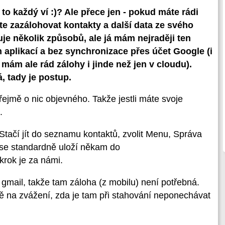
o každý ví :)? Ale přece jen - pokud máte rádi
te zazálohovat kontakty a další data ze svého
je několik způsobů, ale já mám nejraději ten
h aplikací a bez synchronizace přes účet Google (i
 mám ale rád zálohy i jinde než jen v cloudu).
, tady je postup.
ejmě o nic objevného. Takže jestli máte svoje
.
 Stačí jít do seznamu kontaktů, zvolit Menu, Správa
 se standardně uloží někam do
krok je za námi.
 gmail, takže tam záloha (z mobilu) není potřebná.
mě na zvážení, zda je tam při stahování neponechávat