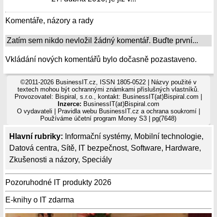
Komentáře, názory a rady
Zatím sem nikdo nevložil žádný komentář. Buďte první...
Vkládání nových komentářů bylo dočasně pozastaveno.
©2011-2026 BusinessIT.cz, ISSN 1805-0522 | Názvy použité v
textech mohou být ochrannými známkami příslušných vlastníků.
Provozovatel: Bispiral, s.r.o., kontakt: BusinessIT(at)Bispiral.com |
Inzerce:
BusinessIT(at)Bispiral.com
O vydavateli
|
Pravidla webu BusinessIT.cz a ochrana soukromí
|
Používáme
účetní program Money S3
| pg(7648)
Hlavní rubriky:
Informační systémy
,
Mobilní technologie
,
Datová centra
,
Sítě
,
IT bezpečnost
,
Software
,
Hardware
,
Zkušenosti a názory
,
Speciály
Pozoruhodné IT produkty 2026
E-knihy o IT zdarma