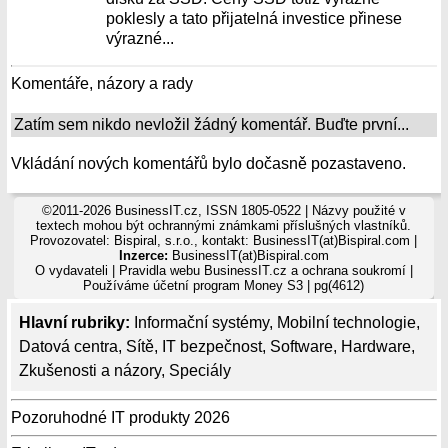
poklesly a tato přijatelná investice přinese
výrazné...
Komentáře, názory a rady
Zatím sem nikdo nevložil žádný komentář. Buďte první...
Vkládání nových komentářů bylo dočasně pozastaveno.
©2011-2026 BusinessIT.cz, ISSN 1805-0522 | Názvy použité v
textech mohou být ochrannými známkami příslušných vlastníků.
Provozovatel: Bispiral, s.r.o., kontakt: BusinessIT(at)Bispiral.com |
Inzerce:
BusinessIT(at)Bispiral.com
O vydavateli
|
Pravidla webu BusinessIT.cz a ochrana soukromí
|
Používáme
účetní program Money S3
| pg(4612)
Hlavní rubriky:
Informační systémy
,
Mobilní technologie
,
Datová centra
,
Sítě
,
IT bezpečnost
,
Software
,
Hardware
,
Zkušenosti a názory
,
Speciály
Pozoruhodné IT produkty 2026