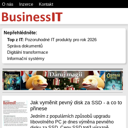
O nás
Inzerce
Kontakt
Nepřehlédněte:
Top z IT:
Pozoruhodné IT produkty pro rok 2026
Správa dokumentů
Digitální transformace
Informační systémy
Jak vyměnit pevný disk za SSD - a co to
přinese
Jedním z populárních způsobů upgradu
libovolného PC je dnes výměna pevného
disku za SSD. Ceny SSD totiž výrazně