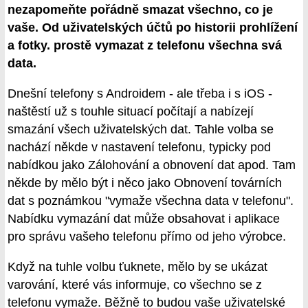
nezapomeňte pořádně smazat všechno, co je
vaše. Od uživatelských účtů po historii prohlížení
a fotky. prostě vymazat z telefonu všechna svá
data.
Dnešní telefony s Androidem - ale třeba i s iOS -
naštěstí už s touhle situací počítají a nabízejí
smazání všech uživatelských dat. Tahle volba se
nachází někde v nastavení telefonu, typicky pod
nabídkou jako Zálohování a obnovení dat apod. Tam
někde by mělo být i něco jako Obnovení továrních
dat s poznámkou "vymaže všechna data v telefonu".
Nabídku vymazání dat může obsahovat i aplikace
pro správu vašeho telefonu přímo od jeho výrobce.
Když na tuhle volbu ťuknete, mělo by se ukázat
varování, které vás informuje, co všechno se z
telefonu vymaže. Běžně to budou vaše uživatelské