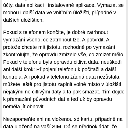
účty, data aplikací i instalované aplikace. Vymazat se
mohou i další data ve vnitřním úložišti, případně v
dalších úložištích.
Pokud s telefonem končíte, je dobré zatrhnout
vymazání všeho, co zatrhnout lze. A potvrdit. A
protože chcete mít jistotu, rozhodně po vymazání
zkontrolujte, že opravdu zmizelo vše, co zmizet mělo.
Pokud v telefonu byla opravdu citlivá data, neuškodí
ani další krok: Připojení telefonu k počítači a další
kontrola. A i pokud v telefonu žádná data nezůstala,
můžete ještě pro jistotu zaplnit volné místo v úložišti
nějakými ne citlivými daty a ta pak smazat. Tím dojde
k přemazání původních dat a teď už by opravdu
neměla jít obnovit.
Nezapomeňte ani na vloženou sd kartu, případně na
data uložená na vaší SIM. Dá se předpokládat, že